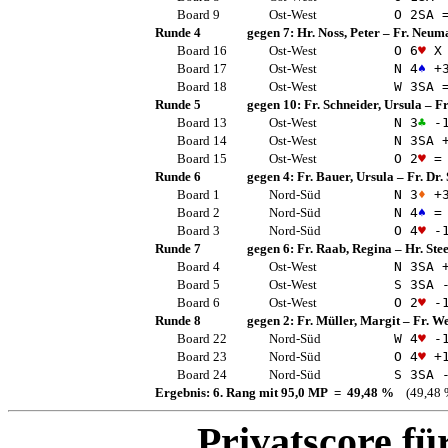
Board 9
Ost-West
O 2
SA
Runde 4
gegen 7:
Hr. Noss, Peter
–
Fr. Neuma
Board 16
Ost-West
O 6
♥
X 
Board 17
Ost-West
N 4
♠
+
Board 18
Ost-West
W 3
SA
Runde 5
gegen 10:
Fr. Schneider, Ursula
–
Fr
Board 13
Ost-West
N 3
♣
-
Board 14
Ost-West
N 3
SA
+
Board 15
Ost-West
O 2
♥
=
Runde 6
gegen 4:
Fr. Bauer, Ursula
–
Fr. Dr.
Board 1
Nord-Süd
N 3
♦
+
Board 2
Nord-Süd
N 4
♠
=
Board 3
Nord-Süd
O 4
♥
-
Runde 7
gegen 6:
Fr. Raab, Regina
–
Hr. Ste
Board 4
Ost-West
N 3
SA
+
Board 5
Ost-West
S 3
SA
-
Board 6
Ost-West
O 2
♥
-
Runde 8
gegen 2:
Fr. Müller, Margit
–
Fr. We
Board 22
Nord-Süd
W 4
♥
-
Board 23
Nord-Süd
O 4
♥
+
Board 24
Nord-Süd
S 3
SA
-
Ergebnis: 6. Rang mit 95,0 MP = 49,48 %
(49,48 
Privatscore fü