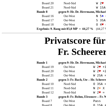
Board 20
Nord-Süd
W 2
♥
Board 21
Nord-Süd
W 1
SA
Runde 8
gegen 9:
Hr. Dr. Herrmann, Michae
Board 16
Ost-West
N 5
♠
Board 17
Ost-West
S 3
SA
Board 18
Ost-West
O 4
♥
Ergebnis: 9. Rang mit 85,0 MP = 44,27 %
(44,27 
Privatscore fü
Fr. Scheere
Runde 1
gegen 9:
Hr. Dr. Herrmann, Michae
Board 19
Ost-West
W 2
♥
+
Board 20
Ost-West
W 2
♥
+
Board 21
Ost-West
W 2
SA
Runde 2
gegen 3:
Fr. Bach, Ute
–
Hr. Scheere
Board 10
Nord-Süd
O 3
SA
Board 11
Nord-Süd
N 2
♦
X 
Board 12
Nord-Süd
W 2
♥
=
Runde 3
gegen 8:
Fr. Bohm, Eleonore
–
Fr. 
Board 7
Ost-West
Pass
Board 8
Ost-West
O 1
SA
+