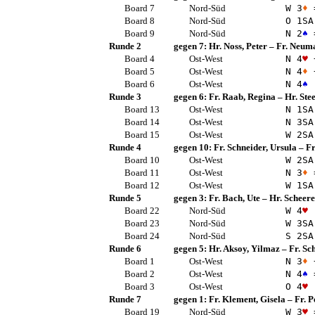
Board 7
Nord-Süd
W 3
♦
Board 8
Nord-Süd
O 1
SA
Board 9
Nord-Süd
N 2
♠
Runde 2
gegen 7:
Hr. Noss, Peter
–
Fr. Neuma
Board 4
Ost-West
N 4
♥
Board 5
Ost-West
N 4
♦
Board 6
Ost-West
N 4
♠
Runde 3
gegen 6:
Fr. Raab, Regina
–
Hr. Ste
Board 13
Ost-West
N 1
SA
Board 14
Ost-West
N 3
SA
Board 15
Ost-West
W 2
SA
Runde 4
gegen 10:
Fr. Schneider, Ursula
–
Fr
Board 10
Ost-West
W 2
SA
Board 11
Ost-West
N 3
♦
Board 12
Ost-West
W 1
SA
Runde 5
gegen 3:
Fr. Bach, Ute
–
Hr. Scheere
Board 22
Nord-Süd
W 4
♥
Board 23
Nord-Süd
W 3
SA
Board 24
Nord-Süd
S 2
SA
Runde 6
gegen 5:
Hr. Aksoy, Yilmaz
–
Fr. Sc
Board 1
Ost-West
N 3
♦
Board 2
Ost-West
N 4
♠
Board 3
Ost-West
O 4
♥
Runde 7
gegen 1:
Fr. Klement, Gisela
–
Fr. P
Board 19
Nord-Süd
W 3
♥