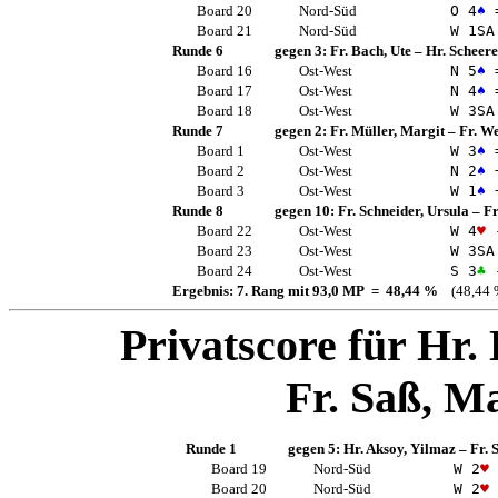
Board 20
Nord-Süd
O 4
♠
Board 21
Nord-Süd
W 1
SA
Runde 6
gegen 3:
Fr. Bach, Ute
–
Hr. Scheere
Board 16
Ost-West
N 5
♠
Board 17
Ost-West
N 4
♠
Board 18
Ost-West
W 3
SA
Runde 7
gegen 2:
Fr. Müller, Margit
–
Fr. We
Board 1
Ost-West
W 3
♠
Board 2
Ost-West
N 2
♠
Board 3
Ost-West
W 1
♠
Runde 8
gegen 10:
Fr. Schneider, Ursula
–
Fr
Board 22
Ost-West
W 4
♥
Board 23
Ost-West
W 3
SA
Board 24
Ost-West
S 3
♣
Ergebnis: 7. Rang mit 93,0 MP = 48,44 %
(48,44 
Privatscore für
Hr.
Fr. Saß, M
Runde 1
gegen 5:
Hr. Aksoy, Yilmaz
–
Fr. 
Board 19
Nord-Süd
W 2
♥
Board 20
Nord-Süd
W 2
♥