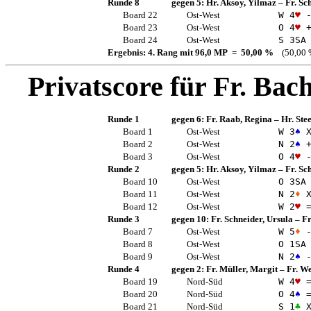
Runde 8
gegen 5:
Hr. Aksoy, Yilmaz
–
Fr. Sc
Board 22
Ost-West
W 4
♥
-
Board 23
Ost-West
O 4
♥
+
Board 24
Ost-West
S 3
SA
Ergebnis: 4. Rang mit 96,0 MP = 50,00 %
(50,00 
Privatscore für
Fr. Bach
Runde 1
gegen 6:
Fr. Raab, Regina
–
Hr. Ste
Board 1
Ost-West
W 3
♠
X
Board 2
Ost-West
N 2
♠
+
Board 3
Ost-West
O 4
♥
-
Runde 2
gegen 5:
Hr. Aksoy, Yilmaz
–
Fr. Sc
Board 10
Ost-West
O 3
SA
Board 11
Ost-West
N 2
♦
X
Board 12
Ost-West
W 2
♥
Runde 3
gegen 10:
Fr. Schneider, Ursula
–
Fr
Board 7
Ost-West
W 5
♦
-
Board 8
Ost-West
O 1
SA
Board 9
Ost-West
N 2
♠
-
Runde 4
gegen 2:
Fr. Müller, Margit
–
Fr. We
Board 19
Nord-Süd
W 4
♥
Board 20
Nord-Süd
O 4
♠
Board 21
Nord-Süd
S 1
♣
X