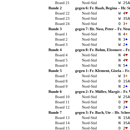
Board 21
Nord-Süd
W 2
SA
Runde 2
gegen 6:
Fr. Raab, Regina
–
Hr. S
Board 22
Nord-Süd
W 4
♥
Board 23
Nord-Süd
W 3
SA
Board 24
Nord-Süd
O 3
♦
Runde 3
gegen 7:
Hr. Noss, Peter
–
Fr. Neu
Board 1
Nord-Süd
N 4
♦
Board 2
Nord-Süd
N 3
♠
Board 3
Nord-Süd
W 2
♠
Runde 4
gegen 8:
Fr. Bohm, Eleonore
–
Fr
Board 4
Nord-Süd
N 4
♥
Board 5
Nord-Süd
N 4
♥
Board 6
Nord-Süd
N 5
♠
Runde 5
gegen 1:
Fr. Klement, Gisela
–
Fr
Board 7
Nord-Süd
W 3
♦
Board 8
Nord-Süd
O 1
SA
Board 9
Nord-Süd
N 2
♠
Runde 6
gegen 2:
Fr. Müller, Margit
–
Fr. 
Board 10
Nord-Süd
W 2
SA
Board 11
Nord-Süd
O 3
♥
Board 12
Nord-Süd
O 2
♠
Runde 7
gegen 3:
Fr. Bach, Ute
–
Hr. Schee
Board 13
Nord-Süd
N 1
SA
Board 14
Nord-Süd
N 3
SA
Board 15
Nord-Süd
O 2
♥