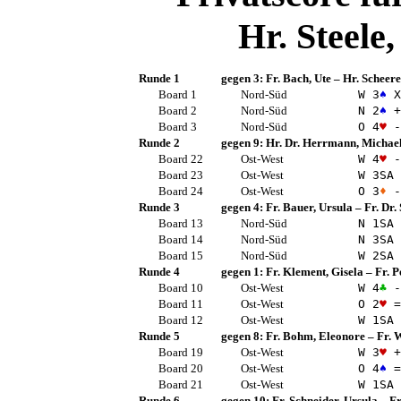
Hr. Steele
Runde 1
gegen 3:
Fr. Bach, Ute
–
Hr. Scheere
Board 1
Nord-Süd
W 3
♠
X
Board 2
Nord-Süd
N 2
♠
+
Board 3
Nord-Süd
O 4
♥
-
Runde 2
gegen 9:
Hr. Dr. Herrmann, Michae
Board 22
Ost-West
W 4
♥
-
Board 23
Ost-West
W 3
SA
Board 24
Ost-West
O 3
♦
-
Runde 3
gegen 4:
Fr. Bauer, Ursula
–
Fr. Dr.
Board 13
Nord-Süd
N 1
SA
Board 14
Nord-Süd
N 3
SA
Board 15
Nord-Süd
W 2
SA
Runde 4
gegen 1:
Fr. Klement, Gisela
–
Fr. P
Board 10
Ost-West
W 4
♣
-
Board 11
Ost-West
O 2
♥
=
Board 12
Ost-West
W 1
SA
Runde 5
gegen 8:
Fr. Bohm, Eleonore
–
Fr. 
Board 19
Ost-West
W 3
♥
+
Board 20
Ost-West
O 4
♠
=
Board 21
Ost-West
W 1
SA
Runde 6
gegen 10:
Fr. Schneider, Ursula
–
Fr