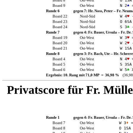
Board 8
Ost-West
O 1
SA
Board 9
Ost-West
N 2
♠
Runde 6
gegen 7:
Hr. Noss, Peter
–
Fr. Neuma
Board 22
Nord-Süd
W 4
♥
-
Board 23
Nord-Süd
O 6
SA
Board 24
Nord-Süd
S 3
♣
-
Runde 7
gegen 4:
Fr. Bauer, Ursula
–
Fr. Dr.
Board 19
Ost-West
W 3
♥
Board 20
Ost-West
W 2
♥
-
Board 21
Ost-West
W 1
SA
Runde 8
gegen 3:
Fr. Bach, Ute
–
Hr. Scheere
Board 4
Ost-West
N 4
♥
+
Board 5
Ost-West
S 3
SA
Board 6
Ost-West
W 5
♣
X
Ergebnis: 10. Rang mit 71,0 MP = 36,98 %
(36,98
Privatscore für
Fr. Mülle
Runde 1
gegen 4:
Fr. Bauer, Ursula
–
Fr. Dr.
Board 7
Ost-West
W 3
♦
Board 8
Ost-West
O 1
SA