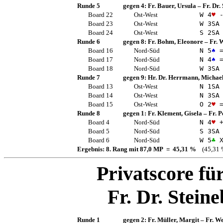
Runde 5
gegen 4:
Fr. Bauer, Ursula
–
Fr. Dr.
Board 22
Ost-West
W 4
♥
-
Board 23
Ost-West
W 3
SA
Board 24
Ost-West
S 2
SA
Runde 6
gegen 8:
Fr. Bohm, Eleonore
–
Fr. 
Board 16
Nord-Süd
N 5
♠
Board 17
Nord-Süd
N 4
♠
Board 18
Nord-Süd
W 3
SA
Runde 7
gegen 9:
Hr. Dr. Herrmann, Michae
Board 13
Ost-West
N 1
SA
Board 14
Ost-West
N 3
SA
Board 15
Ost-West
O 2
♥
Runde 8
gegen 1:
Fr. Klement, Gisela
–
Fr. P
Board 4
Nord-Süd
N 4
♥
+
Board 5
Nord-Süd
S 3
SA
Board 6
Nord-Süd
W 5
♣
X
Ergebnis: 8. Rang mit 87,0 MP = 45,31 %
(45,31 
Privatscore fü
Fr. Dr. Steine
Runde 1
gegen 2:
Fr. Müller, Margit
–
Fr. We