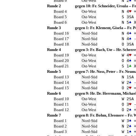
Board 9
Ost-West
N 2
♠
Runde 2
gegen 10:
Fr. Schneider, Ursula
–
Fr
Board 4
Ost-West
N 4
♥
+
Board 5
Ost-West
S 3
SA
Board 6
Ost-West
N 5
♠
X
Runde 3
gegen 1:
Fr. Klement, Gisela
–
Fr. P
Board 16
Nord-Süd
N 4
♠
+
Board 17
Nord-Süd
N 4
♠
-
Board 18
Nord-Süd
O 3
SA
Runde 4
gegen 3:
Fr. Bach, Ute
–
Hr. Scheere
Board 19
Ost-West
W 4
♥
Board 20
Ost-West
O 4
♠
Board 21
Ost-West
S 1
♣
X
Runde 5
gegen 7:
Hr. Noss, Peter
–
Fr. Neuma
Board 13
Nord-Süd
N 1
SA
Board 14
Nord-Süd
W 2
♠
-
Board 15
Nord-Süd
O 2
♥
Runde 6
gegen 9:
Hr. Dr. Herrmann, Michae
Board 10
Ost-West
W 2
SA
Board 11
Ost-West
O 3
♥
-
Board 12
Ost-West
O 2
♠
+
Runde 7
gegen 8:
Fr. Bohm, Eleonore
–
Fr. 
Board 1
Nord-Süd
W 3
♠
Board 2
Nord-Süd
N 2
♠
+
Board 3
Nord-Süd
W 1
♠
+