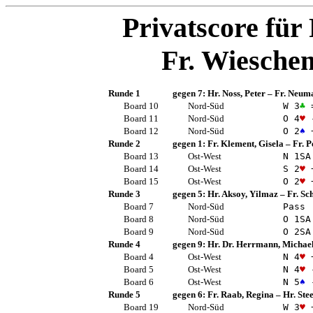
Privatscore für
Fr. Wiesche
Runde 1
gegen 7:
Hr. Noss, Peter
–
Fr. Neuma
Board 10
Nord-Süd
W 3
♣
Board 11
Nord-Süd
O 4
♥
Board 12
Nord-Süd
O 2
♠
Runde 2
gegen 1:
Fr. Klement, Gisela
–
Fr. P
Board 13
Ost-West
N 1
SA
Board 14
Ost-West
S 2
♥
Board 15
Ost-West
O 2
♥
Runde 3
gegen 5:
Hr. Aksoy, Yilmaz
–
Fr. Sc
Board 7
Nord-Süd
Pass
Board 8
Nord-Süd
O 1
SA
Board 9
Nord-Süd
O 2
SA
Runde 4
gegen 9:
Hr. Dr. Herrmann, Michae
Board 4
Ost-West
N 4
♥
Board 5
Ost-West
N 4
♥
Board 6
Ost-West
N 5
♠
Runde 5
gegen 6:
Fr. Raab, Regina
–
Hr. Ste
Board 19
Nord-Süd
W 3
♥