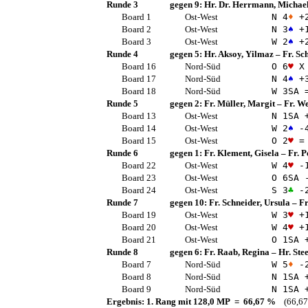
Runde 3
gegen 9:
Hr. Dr. Herrmann, Michae
Board 1
Ost-West
N 4
♦
+
Board 2
Ost-West
N 3
♠
+
Board 3
Ost-West
W 2
♠
+
Runde 4
gegen 5:
Hr. Aksoy, Yilmaz
–
Fr. Sc
Board 16
Nord-Süd
O 6
♥
X 
Board 17
Nord-Süd
N 4
♠
+
Board 18
Nord-Süd
W 3
SA
Runde 5
gegen 2:
Fr. Müller, Margit
–
Fr. We
Board 13
Ost-West
N 1
SA
+
Board 14
Ost-West
W 2
♠
-
Board 15
Ost-West
O 2
♥
=
Runde 6
gegen 1:
Fr. Klement, Gisela
–
Fr. P
Board 22
Ost-West
W 4
♥
-
Board 23
Ost-West
O 6
SA
-
Board 24
Ost-West
S 3
♣
-
Runde 7
gegen 10:
Fr. Schneider, Ursula
–
Fr
Board 19
Ost-West
W 3
♥
+
Board 20
Ost-West
W 4
♥
+
Board 21
Ost-West
O 1
SA
+
Runde 8
gegen 6:
Fr. Raab, Regina
–
Hr. Ste
Board 7
Nord-Süd
W 5
♦
-
Board 8
Nord-Süd
N 1
SA
+
Board 9
Nord-Süd
N 1
SA
+
Ergebnis: 1. Rang mit 128,0 MP = 66,67 %
(66,67