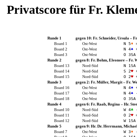
Privatscore für
Fr. Kleme
Runde 1
gegen 10:
Fr. Schneider, Ursula
–
Fr
Board 1
Ost-West
N 5
♦
Board 2
Ost-West
N 4
♠
+
Board 3
Ost-West
O 3
SA
Runde 2
gegen 8:
Fr. Bohm, Eleonore
–
Fr. 
Board 13
Nord-Süd
N 1
SA
Board 14
Nord-Süd
S 2
♥
+
Board 15
Nord-Süd
O 2
♥
+
Runde 3
gegen 2:
Fr. Müller, Margit
–
Fr. We
Board 16
Ost-West
N 4
♠
+
Board 17
Ost-West
N 4
♠
-
Board 18
Ost-West
O 3
SA
Runde 4
gegen 6:
Fr. Raab, Regina
–
Hr. Ste
Board 10
Nord-Süd
W 4
♣
-
Board 11
Nord-Süd
O 2
♥
Board 12
Nord-Süd
W 1
SA
Runde 5
gegen 9:
Hr. Dr. Herrmann, Michae
Board 7
Ost-West
W 3
♦
-