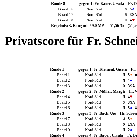
Runde 8
gegen 4:
Fr. Bauer, Ursula
–
Fr. D
Board 16
Nord-Süd
N 5
♠
Board 17
Nord-Süd
S 3
SA
Board 18
Nord-Süd
O 4
♥
Ergebnis: 3. Rang mit 99,0 MP = 51,56 %
(51,56
Privatscore für
Fr. Schne
Runde 1
gegen 1:
Fr. Klement, Gisela
–
Fr.
Board 1
Nord-Süd
N 5
♦
Board 2
Nord-Süd
N 4
♠
+
Board 3
Nord-Süd
O 3
SA
Runde 2
gegen 2:
Fr. Müller, Margit
–
Fr. 
Board 4
Nord-Süd
N 4
♥
+
Board 5
Nord-Süd
S 3
SA
Board 6
Nord-Süd
N 5
♠
X
Runde 3
gegen 3:
Fr. Bach, Ute
–
Hr. Schee
Board 7
Nord-Süd
W 5
♦
-
Board 8
Nord-Süd
O 1
SA
Board 9
Nord-Süd
N 2
♠
-
Runde 4
gegen 4:
Fr. Bauer, Ursula
–
Fr. Dr