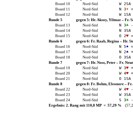
Board 10
Nord-Süd
W 2
SA
Board 11
Nord-Süd
N 3
♦
Board 12
Nord-Süd
W 1
SA
Runde 5
gegen 5:
Hr. Aksoy, Yilmaz
–
Fr. 
Board 13
Nord-Süd
N 3
♣
-
Board 14
Nord-Süd
N 3
SA
Board 15
Nord-Süd
O 2
♥
Runde 6
gegen 6:
Fr. Raab, Regina
–
Hr. St
Board 16
Nord-Süd
N 5
♠
Board 17
Nord-Süd
N 2
♠
+
Board 18
Nord-Süd
O 3
SA
Runde 7
gegen 7:
Hr. Noss, Peter
–
Fr. Neu
Board 19
Nord-Süd
W 3
♥
+
Board 20
Nord-Süd
W 4
♥
+
Board 21
Nord-Süd
O 1
SA
Runde 8
gegen 8:
Fr. Bohm, Eleonore
–
Fr
Board 22
Nord-Süd
W 4
♥
-
Board 23
Nord-Süd
W 3
SA
Board 24
Nord-Süd
S 3
♣
-
Ergebnis: 2. Rang mit 110,0 MP = 57,29 %
(57,2