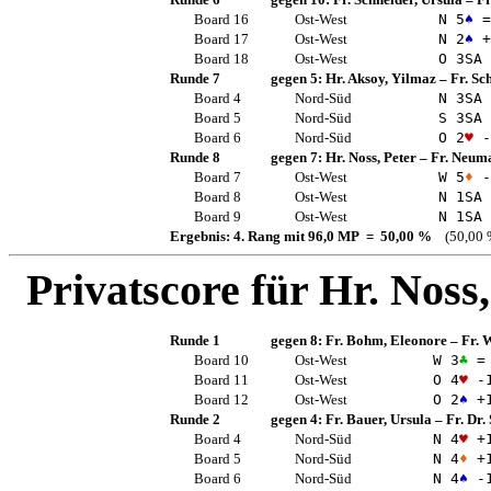
Board 16
Ost-West
N 5
♠
=
Board 17
Ost-West
N 2
♠
+
Board 18
Ost-West
O 3
SA
Runde 7
gegen 5:
Hr. Aksoy, Yilmaz
–
Fr. Sc
Board 4
Nord-Süd
N 3
SA
Board 5
Nord-Süd
S 3
SA
Board 6
Nord-Süd
O 2
♥
-
Runde 8
gegen 7:
Hr. Noss, Peter
–
Fr. Neuma
Board 7
Ost-West
W 5
♦
-
Board 8
Ost-West
N 1
SA
Board 9
Ost-West
N 1
SA
Ergebnis: 4. Rang mit 96,0 MP = 50,00 %
(50,00 
Privatscore für
Hr. Noss,
Runde 1
gegen 8:
Fr. Bohm, Eleonore
–
Fr. 
Board 10
Ost-West
W 3
♣
=
Board 11
Ost-West
O 4
♥
-
Board 12
Ost-West
O 2
♠
+
Runde 2
gegen 4:
Fr. Bauer, Ursula
–
Fr. Dr.
Board 4
Nord-Süd
N 4
♥
+
Board 5
Nord-Süd
N 4
♦
+
Board 6
Nord-Süd
N 4
♠
-