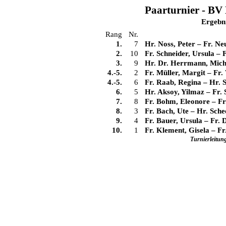
Paarturnier - BV 
Ergebn
Rang
Nr.
1.
7
Hr. Noss, Peter
–
Fr. Ne
2.
10
Fr. Schneider, Ursula
–
F
3.
9
Hr. Dr. Herrmann, Mich
4.-5.
2
Fr. Müller, Margit
–
Fr.
4.-5.
6
Fr. Raab, Regina
–
Hr. S
6.
5
Hr. Aksoy, Yilmaz
–
Fr. 
7.
8
Fr. Bohm, Eleonore
–
Fr
8.
3
Fr. Bach, Ute
–
Hr. Sche
9.
4
Fr. Bauer, Ursula
–
Fr. 
10.
1
Fr. Klement, Gisela
–
Fr
Turnierleitun