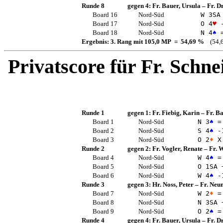
Runde 8
gegen 4:
Fr. Bauer, Ursula
–
Fr. Dr
Board 16
Nord-Süd
W 3
SA
Board 17
Nord-Süd
O 4
♥
-
Board 18
Nord-Süd
N 4
♠
Ergebnis: 3. Rang mit 105,0 MP = 54,69 %
(54,6
Privatscore für
Fr. Schne
Runde 1
gegen 1:
Fr. Fiebig, Karin
–
Fr. B
Board 1
Nord-Süd
N 3
♠
=
Board 2
Nord-Süd
S 4
♠
-
Board 3
Nord-Süd
O 2
♦
X
Runde 2
gegen 2:
Fr. Vogler, Renate
–
Fr. 
Board 4
Nord-Süd
W 4
♠
=
Board 5
Nord-Süd
O 1
SA
Board 6
Nord-Süd
W 4
♠
-
Runde 3
gegen 3:
Hr. Noss, Peter
–
Fr. Neu
Board 7
Nord-Süd
W 2
♦
=
Board 8
Nord-Süd
N 3
SA
Board 9
Nord-Süd
O 2
♠
=
Runde 4
gegen 4:
Fr. Bauer, Ursula
–
Fr. Dr