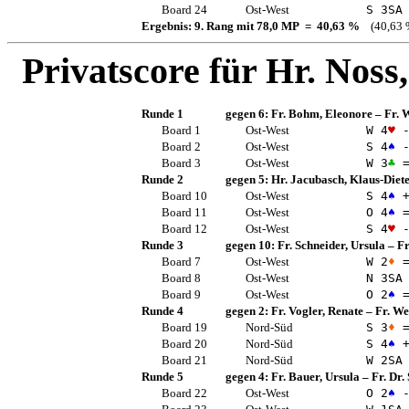
Board 24
Ost-West
S 3
SA
Ergebnis: 9. Rang mit 78,0 MP = 40,63 %
(40,63 
Privatscore für
Hr. Noss,
Runde 1
gegen 6:
Fr. Bohm, Eleonore
–
Fr. 
Board 1
Ost-West
W 4
♥
-
Board 2
Ost-West
S 4
♠
-
Board 3
Ost-West
W 3
♣
Runde 2
gegen 5:
Hr. Jacubasch, Klaus-Diet
Board 10
Ost-West
S 4
♠
+
Board 11
Ost-West
O 4
♠
Board 12
Ost-West
S 4
♥
-
Runde 3
gegen 10:
Fr. Schneider, Ursula
–
Fr
Board 7
Ost-West
W 2
♦
Board 8
Ost-West
N 3
SA
Board 9
Ost-West
O 2
♠
Runde 4
gegen 2:
Fr. Vogler, Renate
–
Fr. We
Board 19
Nord-Süd
S 3
♦
Board 20
Nord-Süd
S 4
♠
+
Board 21
Nord-Süd
W 2
SA
Runde 5
gegen 4:
Fr. Bauer, Ursula
–
Fr. Dr.
Board 22
Ost-West
O 2
♠
-