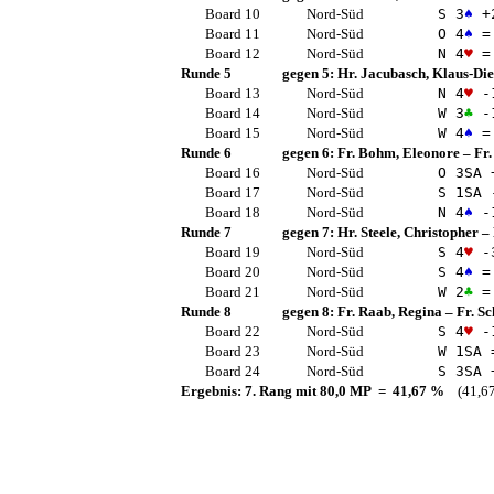
Board 10
Nord-Süd
S 3
♠
+
Board 11
Nord-Süd
O 4
♠
=
Board 12
Nord-Süd
N 4
♥
=
Runde 5
gegen 5:
Hr. Jacubasch, Klaus-Die
Board 13
Nord-Süd
N 4
♥
-
Board 14
Nord-Süd
W 3
♣
-
Board 15
Nord-Süd
W 4
♠
=
Runde 6
gegen 6:
Fr. Bohm, Eleonore
–
Fr
Board 16
Nord-Süd
O 3
SA
Board 17
Nord-Süd
S 1
SA
Board 18
Nord-Süd
N 4
♠
-
Runde 7
gegen 7:
Hr. Steele, Christopher
–
Board 19
Nord-Süd
S 4
♥
-
Board 20
Nord-Süd
S 4
♠
=
Board 21
Nord-Süd
W 2
♣
=
Runde 8
gegen 8:
Fr. Raab, Regina
–
Fr. S
Board 22
Nord-Süd
S 4
♥
-
Board 23
Nord-Süd
W 1
SA
Board 24
Nord-Süd
S 3
SA
Ergebnis: 7. Rang mit 80,0 MP = 41,67 %
(41,67