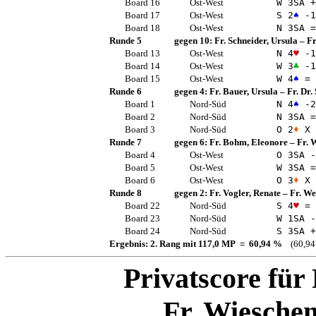
Board 16
Ost-West
W 3
SA
+
Board 17
Ost-West
S 2
♠
-1
Board 18
Ost-West
N 3
SA
=
Runde 5
gegen 10:
Fr. Schneider, Ursula
–
Fr
Board 13
Ost-West
N 4
♥
-1
Board 14
Ost-West
W 3
♣
-1
Board 15
Ost-West
W 4
♠
=
Runde 6
gegen 4:
Fr. Bauer, Ursula
–
Fr. Dr.
Board 1
Nord-Süd
N 4
♠
-2
Board 2
Nord-Süd
N 3
SA
=
Board 3
Nord-Süd
O 2
♦
X 
Runde 7
gegen 6:
Fr. Bohm, Eleonore
–
Fr. 
Board 4
Ost-West
O 3
SA
-
Board 5
Ost-West
W 3
SA
=
Board 6
Ost-West
O 3
♦
X 
Runde 8
gegen 2:
Fr. Vogler, Renate
–
Fr. We
Board 22
Nord-Süd
S 4
♥
=
Board 23
Nord-Süd
W 1
SA
-
Board 24
Nord-Süd
S 3
SA
+
Ergebnis: 2. Rang mit 117,0 MP = 60,94 %
(60,94
Privatscore für
Fr. Wiesche