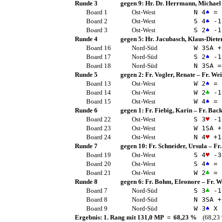
Runde 3
gegen 9:
Hr. Dr. Herrmann, Michael
Board 1
Ost-West
N 4
♠
=
Board 2
Ost-West
S 4
♠
-1
Board 3
Ost-West
S 2
♠
-1
Runde 4
gegen 5:
Hr. Jacubasch, Klaus-Diete
Board 16
Nord-Süd
W 3
SA
+
Board 17
Nord-Süd
S 2
♠
-1
Board 18
Nord-Süd
N 3
SA
=
Runde 5
gegen 2:
Fr. Vogler, Renate
–
Fr. Wei
Board 13
Ost-West
W 2
♠
=
Board 14
Ost-West
W 2
♣
-1
Board 15
Ost-West
W 4
♠
=
Runde 6
gegen 1:
Fr. Fiebig, Karin
–
Fr. Back
Board 22
Ost-West
S 3
♥
-1
Board 23
Ost-West
W 1
SA
+
Board 24
Ost-West
N 4
♥
+1
Runde 7
gegen 10:
Fr. Schneider, Ursula
–
Fr.
Board 19
Ost-West
S 4
♥
-3
Board 20
Ost-West
S 4
♠
=
Board 21
Ost-West
W 2
♣
=
Runde 8
gegen 6:
Fr. Bohm, Eleonore
–
Fr. 
Board 7
Nord-Süd
S 3
♣
-1
Board 8
Nord-Süd
N 3
SA
+
Board 9
Nord-Süd
W 3
♠
X 
Ergebnis: 1. Rang mit 131,0 MP = 68,23 %
(68,23 