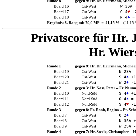
Runde 8
gegen 9:
Hr. Dr. Herrmann, Michae
Board 16
Ost-West
W 3
SA
+
Board 17
Ost-West
O 4
♥
-
Board 18
Ost-West
N 4
♠
=
Ergebnis: 8. Rang mit 79,0 MP = 41,15 %
(41,15 
Privatscore für
Hr. 
Hr. Wier
Runde 1
gegen 9:
Hr. Dr. Herrmann, Michae
Board 19
Ost-West
N 2
SA
=
Board 20
Ost-West
S 4
♠
+1
Board 21
Ost-West
W 2
♠
-1
Runde 2
gegen 3:
Hr. Noss, Peter
–
Fr. Neuma
Board 10
Nord-Süd
S 4
♠
+1
Board 11
Nord-Süd
O 4
♠
=
Board 12
Nord-Süd
S 4
♥
-1
Runde 3
gegen 8:
Fr. Raab, Regina
–
Fr. Sch
Board 7
Ost-West
O 2
♠
=
Board 8
Ost-West
N 3
SA
+
Board 9
Ost-West
W 2
SA
-
Runde 4
gegen 7:
Hr. Steele, Christopher
–
H