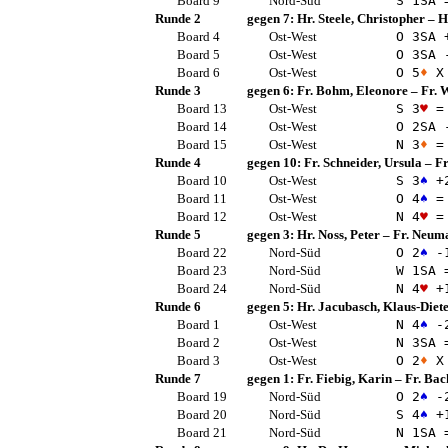
Board 9
Nord-Süd
S 1
SA
Runde 2
gegen 7:
Hr. Steele, Christopher
–
H
Board 4
Ost-West
O 3
SA
+
Board 5
Ost-West
O 3
SA
-
Board 6
Ost-West
O 5
♦
X 
Runde 3
gegen 6:
Fr. Bohm, Eleonore
–
Fr. 
Board 13
Ost-West
S 3
♥
=
Board 14
Ost-West
O 2
SA
-
Board 15
Ost-West
N 3
♦
=
Runde 4
gegen 10:
Fr. Schneider, Ursula
–
Fr
Board 10
Ost-West
S 3
♠
+
Board 11
Ost-West
O 4
♠
=
Board 12
Ost-West
N 4
♥
=
Runde 5
gegen 3:
Hr. Noss, Peter
–
Fr. Neuma
Board 22
Nord-Süd
O 2
♠
-
Board 23
Nord-Süd
W 1
SA
Board 24
Nord-Süd
N 4
♥
+
Runde 6
gegen 5:
Hr. Jacubasch, Klaus-Diet
Board 1
Ost-West
N 4
♠
-
Board 2
Ost-West
N 3
SA
Board 3
Ost-West
O 2
♦
X 
Runde 7
gegen 1:
Fr. Fiebig, Karin
–
Fr. Bac
Board 19
Nord-Süd
O 2
♠
-
Board 20
Nord-Süd
S 4
♠
+
Board 21
Nord-Süd
N 1
SA