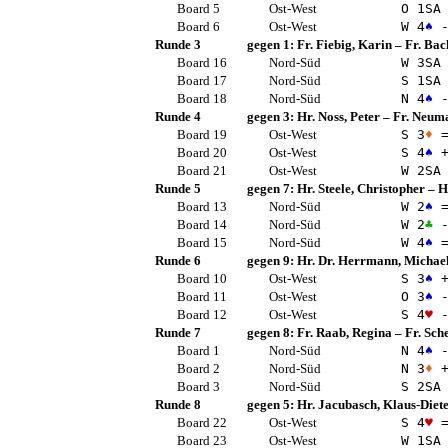
Board 5
Ost-West
O 1
SA
Board 6
Ost-West
W 4
♠
-
Runde 3
gegen 1:
Fr. Fiebig, Karin
–
Fr. Bac
Board 16
Nord-Süd
W 3
SA
Board 17
Nord-Süd
S 1
SA
Board 18
Nord-Süd
N 4
♠
-
Runde 4
gegen 3:
Hr. Noss, Peter
–
Fr. Neuma
Board 19
Ost-West
S 3
♦
Board 20
Ost-West
S 4
♠
+
Board 21
Ost-West
W 2
SA
Runde 5
gegen 7:
Hr. Steele, Christopher
–
H
Board 13
Nord-Süd
W 2
♠
Board 14
Nord-Süd
W 2
♣
-
Board 15
Nord-Süd
W 4
♠
Runde 6
gegen 9:
Hr. Dr. Herrmann, Michae
Board 10
Ost-West
S 3
♠
+
Board 11
Ost-West
O 3
♠
-
Board 12
Ost-West
S 4
♥
-
Runde 7
gegen 8:
Fr. Raab, Regina
–
Fr. Sch
Board 1
Nord-Süd
N 4
♠
-
Board 2
Nord-Süd
N 3
♦
+
Board 3
Nord-Süd
S 2
SA
Runde 8
gegen 5:
Hr. Jacubasch, Klaus-Diet
Board 22
Ost-West
S 4
♥
Board 23
Ost-West
W 1
SA