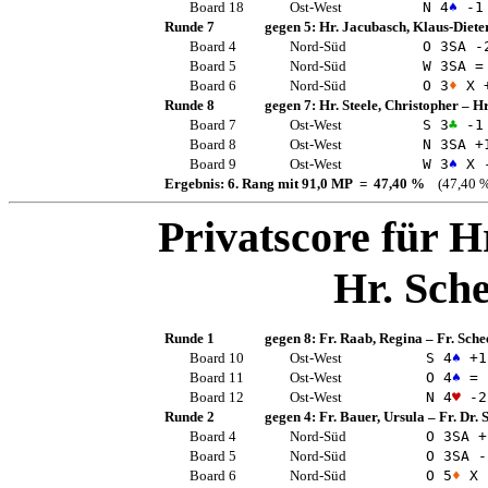
Board 18
Ost-West
N 4
♠
-1
Runde 7
gegen 5:
Hr. Jacubasch, Klaus-Diete
Board 4
Nord-Süd
O 3
SA
-
Board 5
Nord-Süd
W 3
SA
=
Board 6
Nord-Süd
O 3
♦
X 
Runde 8
gegen 7:
Hr. Steele, Christopher
–
Hr
Board 7
Ost-West
S 3
♣
-1
Board 8
Ost-West
N 3
SA
+
Board 9
Ost-West
W 3
♠
X 
Ergebnis: 6. Rang mit 91,0 MP = 47,40 %
(47,40 %
Privatscore für
Hr
Hr. Sche
Runde 1
gegen 8:
Fr. Raab, Regina
–
Fr. Sche
Board 10
Ost-West
S 4
♠
+1
Board 11
Ost-West
O 4
♠
=
Board 12
Ost-West
N 4
♥
-2
Runde 2
gegen 4:
Fr. Bauer, Ursula
–
Fr. Dr. 
Board 4
Nord-Süd
O 3
SA
+
Board 5
Nord-Süd
O 3
SA
-
Board 6
Nord-Süd
O 5
♦
X 