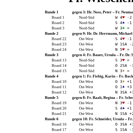
Runde 1
gegen 3:
Hr. Noss, Peter
–
Fr. Neuma
Board 1
Nord-Süd
W 4
♥
-2
Board 2
Nord-Süd
S 4
♠
-1
Board 3
Nord-Süd
W 3
♣
=
Runde 2
gegen 9:
Hr. Dr. Herrmann, Michael
Board 22
Ost-West
S 4
♥
-1
Board 23
Ost-West
W 1
SA
-
Board 24
Ost-West
N 5
♥
=
Runde 3
gegen 4:
Fr. Bauer, Ursula
–
Fr. Dr. 
Board 13
Nord-Süd
S 3
♥
=
Board 14
Nord-Süd
O 2
SA
-
Board 15
Nord-Süd
N 3
♦
=
Runde 4
gegen 1:
Fr. Fiebig, Karin
–
Fr. Back
Board 10
Ost-West
O 3
♦
+1
Board 11
Ost-West
O 1
♠
+3
Board 12
Ost-West
N 3
SA
+
Runde 5
gegen 8:
Fr. Raab, Regina
–
Fr. Sche
Board 19
Ost-West
N 3
♥
-1
Board 20
Ost-West
S 4
♠
+1
Board 21
Ost-West
N 1
SA
+
Runde 6
gegen 10:
Fr. Schneider, Ursula
–
Fr.
Board 16
Ost-West
O 3
SA
+
Board 17
Ost-West
S 1
SA
-