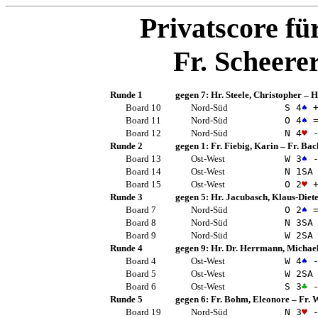
Privatscore fü
Fr. Scheere
Runde 1
gegen 7:
Hr. Steele, Christopher
–
H
Board 10
Nord-Süd
S 4
♠
+
Board 11
Nord-Süd
O 4
♠
Board 12
Nord-Süd
N 4
♥
-
Runde 2
gegen 1:
Fr. Fiebig, Karin
–
Fr. Bac
Board 13
Ost-West
W 3
♠
-
Board 14
Ost-West
N 1
SA
Board 15
Ost-West
O 2
♥
+
Runde 3
gegen 5:
Hr. Jacubasch, Klaus-Diet
Board 7
Nord-Süd
O 2
♠
Board 8
Nord-Süd
N 3
SA
Board 9
Nord-Süd
W 2
SA
Runde 4
gegen 9:
Hr. Dr. Herrmann, Michae
Board 4
Ost-West
W 4
♠
-
Board 5
Ost-West
W 2
SA
Board 6
Ost-West
S 3
♣
-
Runde 5
gegen 6:
Fr. Bohm, Eleonore
–
Fr. 
Board 19
Nord-Süd
N 3
♥
-