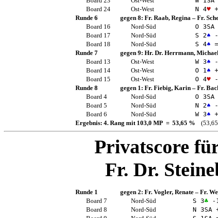
Board 23
Ost-West
W 1
SA
Board 24
Ost-West
N 4
♥
+
Runde 6
gegen 8:
Fr. Raab, Regina
–
Fr. Sch
Board 16
Nord-Süd
O 3
SA
Board 17
Nord-Süd
S 2
♠
-
Board 18
Nord-Süd
S 4
♠
Runde 7
gegen 9:
Hr. Dr. Herrmann, Michae
Board 13
Ost-West
W 3
♠
-
Board 14
Ost-West
O 1
♠
+
Board 15
Ost-West
O 4
♥
-
Runde 8
gegen 1:
Fr. Fiebig, Karin
–
Fr. Bac
Board 4
Nord-Süd
O 3
SA
Board 5
Nord-Süd
N 2
♠
-
Board 6
Nord-Süd
W 3
♠
+
Ergebnis: 4. Rang mit 103,0 MP = 53,65 %
(53,65
Privatscore fü
Fr. Dr. Steine
Runde 1
gegen 2:
Fr. Vogler, Renate
–
Fr. We
Board 7
Nord-Süd
S 3
♣
-
Board 8
Nord-Süd
N 3
SA
+