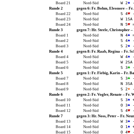
Board 21
Nord-Süd
W 2
♠
-
Runde 2
gegen 6:
Fr. Bohm, Eleonore
–
Fr
Board 22
Nord-Süd
S 4
♥
-
Board 23
Nord-Süd
W 1
SA
Board 24
Nord-Süd
N 5
♥
Runde 3
gegen 7:
Hr. Steele, Christopher
–
Board 1
Nord-Süd
N 4
♠
Board 2
Nord-Süd
S 4
♠
-
Board 3
Nord-Süd
S 2
♠
-
Runde 4
gegen 8:
Fr. Raab, Regina
–
Fr. S
Board 4
Nord-Süd
W 4
♠
-
Board 5
Nord-Süd
W 2
SA
Board 6
Nord-Süd
S 3
♣
-
Runde 5
gegen 1:
Fr. Fiebig, Karin
–
Fr. B
Board 7
Nord-Süd
S 3
♣
-
Board 8
Nord-Süd
N 3
SA
Board 9
Nord-Süd
S 2
♦
-
Runde 6
gegen 2:
Fr. Vogler, Renate
–
Fr. 
Board 10
Nord-Süd
S 3
♠
+
Board 11
Nord-Süd
O 3
♠
-
Board 12
Nord-Süd
S 4
♥
-
Runde 7
gegen 3:
Hr. Noss, Peter
–
Fr. Neu
Board 13
Nord-Süd
W 3
♠
-
Board 14
Nord-Süd
O 1
♠
+
Board 15
Nord-Süd
O 4
♥
-