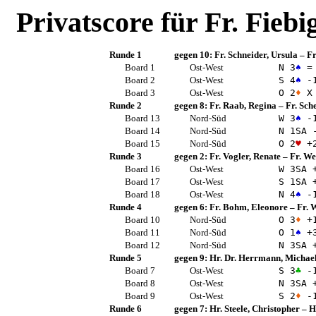
Privatscore für
Fr. Fiebi
Runde 1
gegen 10:
Fr. Schneider, Ursula
–
Fr
Board 1
Ost-West
N 3
♠
=
Board 2
Ost-West
S 4
♠
-
Board 3
Ost-West
O 2
♦
X 
Runde 2
gegen 8:
Fr. Raab, Regina
–
Fr. Sch
Board 13
Nord-Süd
W 3
♠
-
Board 14
Nord-Süd
N 1
SA
-
Board 15
Nord-Süd
O 2
♥
+
Runde 3
gegen 2:
Fr. Vogler, Renate
–
Fr. We
Board 16
Ost-West
W 3
SA
+
Board 17
Ost-West
S 1
SA
+
Board 18
Ost-West
N 4
♠
-
Runde 4
gegen 6:
Fr. Bohm, Eleonore
–
Fr. 
Board 10
Nord-Süd
O 3
♦
+
Board 11
Nord-Süd
O 1
♠
+
Board 12
Nord-Süd
N 3
SA
+
Runde 5
gegen 9:
Hr. Dr. Herrmann, Michae
Board 7
Ost-West
S 3
♣
-
Board 8
Ost-West
N 3
SA
+
Board 9
Ost-West
S 2
♦
-
Runde 6
gegen 7:
Hr. Steele, Christopher
–
H