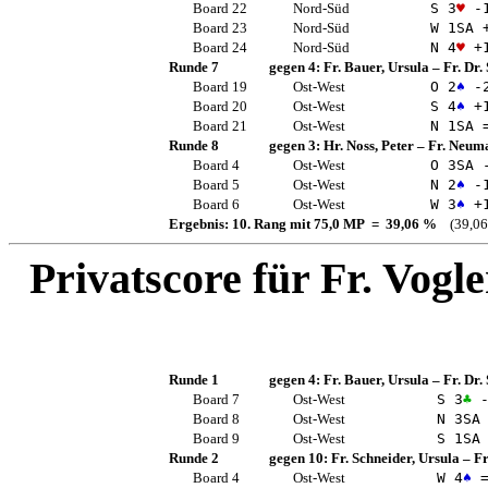
Board 22
Nord-Süd
S 3
♥
-
Board 23
Nord-Süd
W 1
SA
+
Board 24
Nord-Süd
N 4
♥
+
Runde 7
gegen 4:
Fr. Bauer, Ursula
–
Fr. Dr.
Board 19
Ost-West
O 2
♠
-
Board 20
Ost-West
S 4
♠
+
Board 21
Ost-West
N 1
SA
Runde 8
gegen 3:
Hr. Noss, Peter
–
Fr. Neuma
Board 4
Ost-West
O 3
SA
-
Board 5
Ost-West
N 2
♠
-
Board 6
Ost-West
W 3
♠
+
Ergebnis: 10. Rang mit 75,0 MP = 39,06 %
(39,06
Privatscore für
Fr. Vogle
Runde 1
gegen 4:
Fr. Bauer, Ursula
–
Fr. Dr.
Board 7
Ost-West
S 3
♣
-
Board 8
Ost-West
N 3
SA
Board 9
Ost-West
S 1
SA
Runde 2
gegen 10:
Fr. Schneider, Ursula
–
Fr
Board 4
Ost-West
W 4
♠