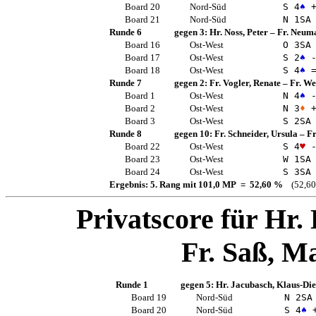
Board 20
Nord-Süd
S 4
♠
+
Board 21
Nord-Süd
N 1
SA
Runde 6
gegen 3:
Hr. Noss, Peter
–
Fr. Neuma
Board 16
Ost-West
O 3
SA
Board 17
Ost-West
S 2
♠
-
Board 18
Ost-West
S 4
♠
Runde 7
gegen 2:
Fr. Vogler, Renate
–
Fr. We
Board 1
Ost-West
N 4
♠
-
Board 2
Ost-West
N 3
♦
+
Board 3
Ost-West
S 2
SA
Runde 8
gegen 10:
Fr. Schneider, Ursula
–
Fr
Board 22
Ost-West
S 4
♥
-
Board 23
Ost-West
W 1
SA
Board 24
Ost-West
S 3
SA
Ergebnis: 5. Rang mit 101,0 MP = 52,60 %
(52,60
Privatscore für
Hr.
Fr. Saß, M
Runde 1
gegen 5:
Hr. Jacubasch, Klaus-Die
Board 19
Nord-Süd
N 2
SA
Board 20
Nord-Süd
S 4
♠
+