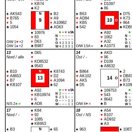
♦
KB74
♦
D1097
♣
K2
♣
86
♠
AK543
N
♠
B2
♠
B63
♠
D75
♥
B765
♥
A9
♥
AD84
♥
K73
9
10
O
♦
5
♦
A10982
♦
KB5
♦
864
♣
1054
♣
AD63
♣
542
♣
KDB
♠
10976
♣
♦
♥
♠
SA
♠
A92
♣
N
–
–
–
–
–
N
–
♥
83
♥
1062
S
–
–
–
–
–
S
–
♦
D63
♦
A32
O/W 1
♥
+2
O
4
2
3
3
1
O
1
♣
B987
♣
A1073
O/W 1
♠
+2
O/W 1
SA
=
W
4
2
3
3
1
W
1
13
♠
D65
14
♠
AKD
Nord / alle
♥
Ost / -
♥
96
♦
KD8532
♦
D109
♣
9543
♣
A8632
♠
B10
N
♠
K8743
♠
B864
♠
2
♥
A8653
♥
D2
♥
AK102
♥
DB8
13
14
O
♦
B7
♦
A1094
♦
AK5
♦
B73
♣
KB107
♣
62
♣
D5
♣
K109
♠
A92
♣
♦
♥
♠
SA
♠
109753
♣
N
2
–
–
–
–
N
–
♥
KB10974
♥
543
S
2
1
1
–
–
S
–
♦
6
♦
8642
O
–
–
–
1
1
O
3
♣
AD8
♣
B
N/S 2
♣
=
O/W 4
♥
=
W
–
–
–
1
1
W
3
17
♠
K84
18
♠
A54
Nord / -
♥
92
Ost / NS
♥
B107
♦
1085
♦
AD932
♣
KB953
♣
A3
♠
B3
N
♠
65
♠
963
♠
1087