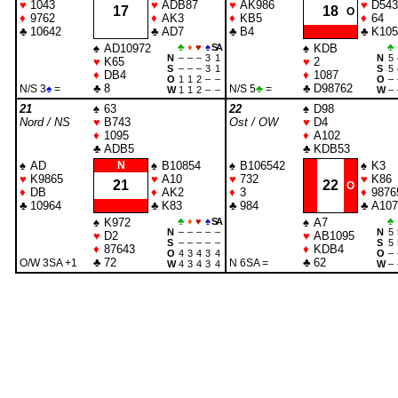
♥
1043
♥
ADB87
♥
AK986
♥
D543
17
18
O
♦
9762
♦
AK3
♦
KB5
♦
64
♣
10642
♣
AD7
♣
B4
♣
K105
♠
AD10972
♣
♦
♥
♠
SA
♠
KDB
♣
N
–
–
–
3
1
N
5
♥
K65
♥
2
S
–
–
–
3
1
S
5
♦
DB4
♦
1087
O
1
1
2
–
–
O
–
♣
8
♣
D98762
N/S 3
♠
=
N/S 5
♣
=
W
1
1
2
–
–
W
–
21
♠
63
22
♠
D98
Nord / NS
♥
B743
Ost / OW
♥
D4
♦
1095
♦
A102
♣
ADB5
♣
KDB53
♠
AD
N
♠
B10854
♠
B106542
♠
K3
♥
K9865
♥
A10
♥
732
♥
K86
21
22
O
♦
DB
♦
AK2
♦
3
♦
9876
♣
10964
♣
K83
♣
984
♣
A107
♠
K972
♣
♦
♥
♠
SA
♠
A7
♣
N
–
–
–
–
–
N
5
♥
D2
♥
AB1095
S
–
–
–
–
–
S
5
♦
87643
♦
KDB4
O
4
3
4
3
4
O
–
♣
72
♣
62
O/W 3
SA
+1
N 6
SA
=
W
4
3
4
3
4
W
–