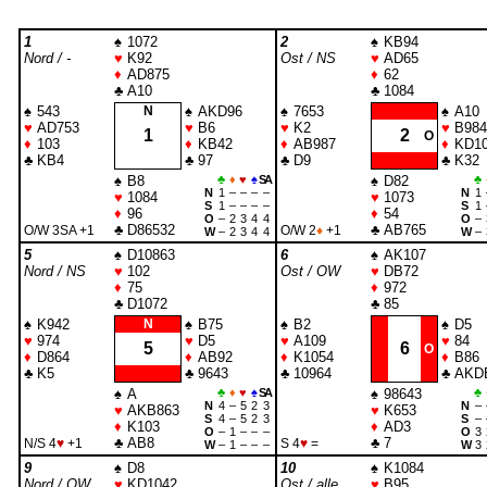
1
♠
1072
2
♠
KB94
Nord / -
♥
K92
Ost / NS
♥
AD65
♦
AD875
♦
62
♣
A10
♣
1084
♠
543
N
♠
AKD96
♠
7653
♠
A10
♥
AD753
♥
B6
♥
K2
♥
B984
1
2
O
♦
103
♦
KB42
♦
AB987
♦
KD1
♣
KB4
♣
97
♣
D9
♣
K32
♠
B8
♣
♦
♥
♠
SA
♠
D82
♣
N
1
–
–
–
–
N
1
♥
1084
♥
1073
S
1
–
–
–
–
S
1
♦
96
♦
54
O
–
2
3
4
4
O
–
♣
D86532
♣
AB765
O/W 3
SA
+1
O/W 2
♦
+1
W
–
2
3
4
4
W
–
5
♠
D10863
6
♠
AK107
Nord / NS
♥
102
Ost / OW
♥
DB72
♦
75
♦
972
♣
D1072
♣
85
♠
K942
N
♠
B75
♠
B2
♠
D5
♥
974
♥
D5
♥
A109
♥
84
5
6
O
♦
D864
♦
AB92
♦
K1054
♦
B86
♣
K5
♣
9643
♣
10964
♣
AKD
♠
A
♣
♦
♥
♠
SA
♠
98643
♣
N
4
–
5
2
3
N
–
♥
AKB863
♥
K653
S
4
–
5
2
3
S
–
♦
K103
♦
AD3
O
–
1
–
–
–
O
3
♣
AB8
♣
7
N/S 4
♥
+1
S 4
♥
=
W
–
1
–
–
–
W
3
9
♠
D8
10
♠
K1084
Nord / OW
♥
KD1042
Ost / alle
♥
B95