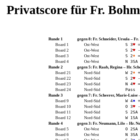
Privatscore für
Fr. Bohm
Runde 1
gegen 8:
Fr. Schneider, Ursula
–
Fr.
Board 1
Ost-West
S 3
♥
Board 2
Ost-West
S 2
♥
-
Board 3
Ost-West
S 2
♦
Board 4
Ost-West
N 3
SA
Runde 2
gegen 5:
Fr. Raab, Regina
–
Hr. Sch
Board 21
Nord-Süd
W 2
♦
+
Board 22
Nord-Süd
S 2
♥
-
Board 23
Nord-Süd
N 4
♥
Board 24
Nord-Süd
Pass
Runde 3
gegen 7:
Fr. Scheerer, Marie-Luise
Board 9
Nord-Süd
W 4
♠
+
Board 10
Nord-Süd
O 3
♥
-
Board 11
Nord-Süd
S 2
SA
Board 12
Nord-Süd
W 1
SA
Runde 4
gegen 3:
Fr. Neumann, Lilo
–
Hr. No
Board 5
Ost-West
O 2
SA
Board 6
Ost-West
N 3
SA