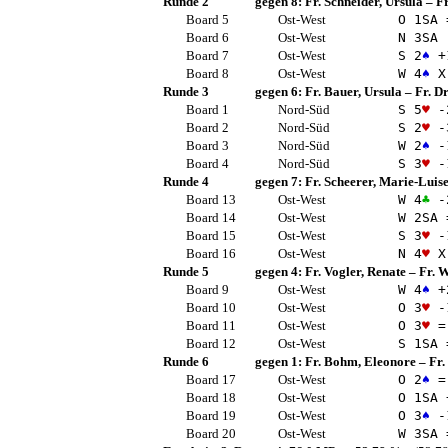
Runde 2
gegen 8:
Fr. Schneider, Ursula
–
Fr
Board 5
Ost-West
O 1
SA
Board 6
Ost-West
N 3
SA
Board 7
Ost-West
S 2
♠
+
Board 8
Ost-West
W 4
♠
X
Runde 3
gegen 6:
Fr. Bauer, Ursula
–
Fr. Dr
Board 1
Nord-Süd
S 5
♥
-
Board 2
Nord-Süd
S 2
♥
-
Board 3
Nord-Süd
W 2
♠
-
Board 4
Nord-Süd
S 3
♥
-
Runde 4
gegen 7:
Fr. Scheerer, Marie-Luis
Board 13
Ost-West
W 4
♣
-
Board 14
Ost-West
W 2
SA
Board 15
Ost-West
S 3
♥
-
Board 16
Ost-West
N 4
♥
X
Runde 5
gegen 4:
Fr. Vogler, Renate
–
Fr. W
Board 9
Ost-West
W 4
♠
+
Board 10
Ost-West
O 3
♥
-
Board 11
Ost-West
O 3
♥
=
Board 12
Ost-West
S 1
SA
Runde 6
gegen 1:
Fr. Bohm, Eleonore
–
Fr.
Board 17
Ost-West
O 2
♠
=
Board 18
Ost-West
O 1
SA
Board 19
Ost-West
O 3
♠
-
Board 20
Ost-West
W 3
SA