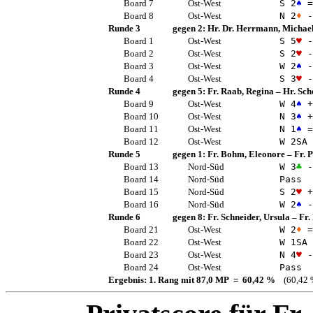
Board 7
Ost-West
S 2
♠
=
Board 8
Ost-West
N 2
♦
-
Runde 3
gegen 2:
Hr. Dr. Herrmann, Michae
Board 1
Ost-West
S 5
♥
-
Board 2
Ost-West
S 2
♥
-
Board 3
Ost-West
W 2
♠
-
Board 4
Ost-West
S 3
♥
-
Runde 4
gegen 5:
Fr. Raab, Regina
–
Hr. Sch
Board 9
Ost-West
W 4
♠
+
Board 10
Ost-West
N 3
♠
+
Board 11
Ost-West
N 1
♠
=
Board 12
Ost-West
W 2
SA
Runde 5
gegen 1:
Fr. Bohm, Eleonore
–
Fr. 
Board 13
Nord-Süd
W 3
♣
-
Board 14
Nord-Süd
Pass
Board 15
Nord-Süd
S 2
♥
+
Board 16
Nord-Süd
W 2
♠
-
Runde 6
gegen 8:
Fr. Schneider, Ursula
–
Fr.
Board 21
Ost-West
W 2
♦
=
Board 22
Ost-West
W 1
SA
Board 23
Ost-West
N 4
♥
-
Board 24
Ost-West
Pass
Ergebnis: 1. Rang mit 87,0 MP = 60,42 %
(60,42 