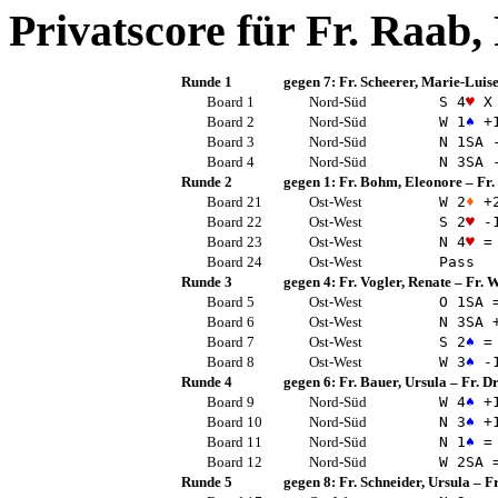
Privatscore für
Fr. Raab,
Runde 1
gegen 7:
Fr. Scheerer, Marie-Luis
Board 1
Nord-Süd
S 4
♥
X 
Board 2
Nord-Süd
W 1
♠
+
Board 3
Nord-Süd
N 1
SA
-
Board 4
Nord-Süd
N 3
SA
-
Runde 2
gegen 1:
Fr. Bohm, Eleonore
–
Fr.
Board 21
Ost-West
W 2
♦
+
Board 22
Ost-West
S 2
♥
-
Board 23
Ost-West
N 4
♥
=
Board 24
Ost-West
Pass
Runde 3
gegen 4:
Fr. Vogler, Renate
–
Fr. W
Board 5
Ost-West
O 1
SA
Board 6
Ost-West
N 3
SA
+
Board 7
Ost-West
S 2
♠
=
Board 8
Ost-West
W 3
♠
-
Runde 4
gegen 6:
Fr. Bauer, Ursula
–
Fr. Dr
Board 9
Nord-Süd
W 4
♠
+
Board 10
Nord-Süd
N 3
♠
+
Board 11
Nord-Süd
N 1
♠
=
Board 12
Nord-Süd
W 2
SA
Runde 5
gegen 8:
Fr. Schneider, Ursula
–
Fr