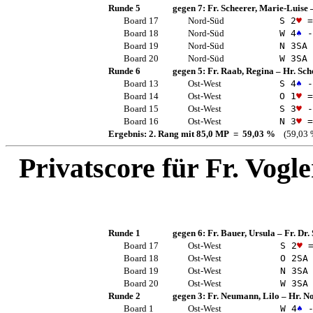
Runde 5
gegen 7:
Fr. Scheerer, Marie-Luise
Board 17
Nord-Süd
S 2
♥
=
Board 18
Nord-Süd
W 4
♠
-
Board 19
Nord-Süd
N 3
SA
Board 20
Nord-Süd
W 3
SA
Runde 6
gegen 5:
Fr. Raab, Regina
–
Hr. Sch
Board 13
Ost-West
S 4
♠
-
Board 14
Ost-West
O 1
♥
=
Board 15
Ost-West
S 3
♥
-
Board 16
Ost-West
N 3
♥
=
Ergebnis: 2. Rang mit 85,0 MP = 59,03 %
(59,03 
Privatscore für
Fr. Vogle
Runde 1
gegen 6:
Fr. Bauer, Ursula
–
Fr. Dr.
Board 17
Ost-West
S 2
♥
Board 18
Ost-West
O 2
SA
Board 19
Ost-West
N 3
SA
Board 20
Ost-West
W 3
SA
Runde 2
gegen 3:
Fr. Neumann, Lilo
–
Hr. No
Board 1
Ost-West
W 4
♠
-