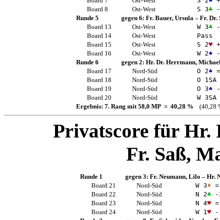
Board 7
Ost-West
S 2
♠
+
Board 8
Ost-West
S 3
♣
-
Runde 5
gegen 6:
Fr. Bauer, Ursula
–
Fr. Dr.
Board 13
Ost-West
W 3
♣
-
Board 14
Ost-West
Pass
Board 15
Ost-West
S 2
♥
+
Board 16
Ost-West
W 2
♠
-
Runde 6
gegen 2:
Hr. Dr. Herrmann, Michae
Board 17
Nord-Süd
O 2
♠
Board 18
Nord-Süd
O 1
SA
Board 19
Nord-Süd
O 3
♠
-
Board 20
Nord-Süd
W 3
SA
Ergebnis: 7. Rang mit 58,0 MP = 40,28 %
(40,28 
Privatscore für
Hr.
Fr. Saß, M
Runde 1
gegen 3:
Fr. Neumann, Lilo
–
Hr. 
Board 21
Nord-Süd
W 3
♦
=
Board 22
Nord-Süd
N 2
♣
-
Board 23
Nord-Süd
N 4
♥
=
Board 24
Nord-Süd
W 1
♥
-