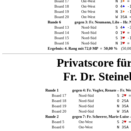
Board 17
Ost-West
N 3
♦
=
Board 18
Ost-West
O 4
♠
-
Board 19
Ost-West
N 3
♦
-
Board 20
Ost-West
W 3
SA
Runde 6
gegen 3:
Fr. Neumann, Lilo
–
Hr. 
Board 13
Nord-Süd
S 4
♠
-
Board 14
Nord-Süd
O 1
♥
=
Board 15
Nord-Süd
S 3
♥
-
Board 16
Nord-Süd
N 3
♥
=
Ergebnis: 4. Rang mit 72,0 MP = 50,00 %
(50,00
Privatscore fü
Fr. Dr. Steine
Runde 1
gegen 4:
Fr. Vogler, Renate
–
Fr. We
Board 17
Nord-Süd
S 2
♥
=
Board 18
Nord-Süd
O 2
SA
Board 19
Nord-Süd
N 3
SA
Board 20
Nord-Süd
W 3
SA
Runde 2
gegen 7:
Fr. Scheerer, Marie-Luise
Board 5
Ost-West
S 2
♥
=
Board 6
Ost-West
N 3
SA