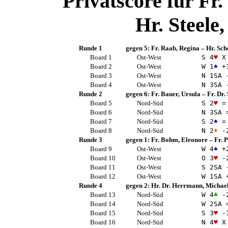
Privatscore für
Fr.
Hr. Steele
Runde 1
gegen 5:
Fr. Raab, Regina
–
Hr. Sch
Board 1
Ost-West
S 4
♥
X 
Board 2
Ost-West
W 1
♠
+
Board 3
Ost-West
N 1
SA
-
Board 4
Ost-West
N 3
SA
-
Runde 2
gegen 6:
Fr. Bauer, Ursula
–
Fr. Dr.
Board 5
Nord-Süd
S 2
♥
=
Board 6
Nord-Süd
N 3
SA
Board 7
Nord-Süd
S 2
♠
=
Board 8
Nord-Süd
N 2
♦
-
Runde 3
gegen 1:
Fr. Bohm, Eleonore
–
Fr. 
Board 9
Ost-West
W 4
♠
+
Board 10
Ost-West
O 3
♥
-
Board 11
Ost-West
S 2
SA
-
Board 12
Ost-West
W 1
SA
+
Runde 4
gegen 2:
Hr. Dr. Herrmann, Michae
Board 13
Nord-Süd
W 4
♣
-
Board 14
Nord-Süd
W 2
SA
Board 15
Nord-Süd
S 3
♥
-
Board 16
Nord-Süd
N 4
♥
X 