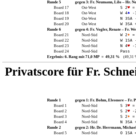
Runde 5
gegen 3:
Fr. Neumann, Lilo
–
Hr. No
Board 17
Ost-West
S 2
♥
=
Board 18
Ost-West
W 4
♠
-
Board 19
Ost-West
N 3
SA
-
Board 20
Ost-West
W 3
SA
+
Runde 6
gegen 4:
Fr. Vogler, Renate
–
Fr. We
Board 21
Nord-Süd
W 2
♦
=
Board 22
Nord-Süd
W 1
SA
-
Board 23
Nord-Süd
N 4
♥
-
Board 24
Nord-Süd
Pass
Ergebnis: 6. Rang mit 71,0 MP = 49,31 %
(49,31 
Privatscore für
Fr. Schne
Runde 1
gegen 1:
Fr. Bohm, Eleonore
–
Fr. 
Board 1
Nord-Süd
S 3
♥
=
Board 2
Nord-Süd
S 2
♥
-
Board 3
Nord-Süd
S 2
♦
=
Board 4
Nord-Süd
N 3
SA
+
Runde 2
gegen 2:
Hr. Dr. Herrmann, Michae
Board 5
Nord-Süd
O 1
SA