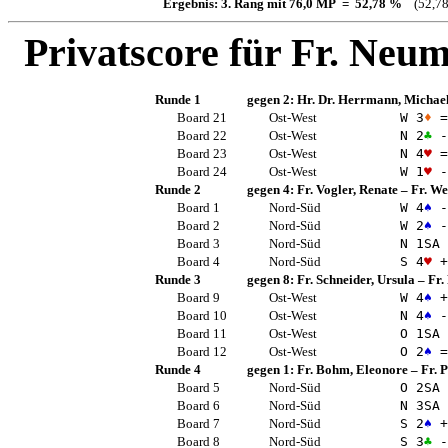
Ergebnis: 3. Rang mit 76,0 MP = 52,78 %
(52,78
Privatscore für
Fr. Neum
Runde 1
gegen 2:
Hr. Dr. Herrmann, Michae
Board 21
Ost-West
W 3
♦
=
Board 22
Ost-West
N 2
♣
-
Board 23
Ost-West
N 4
♥
=
Board 24
Ost-West
W 1
♥
-
Runde 2
gegen 4:
Fr. Vogler, Renate
–
Fr. We
Board 1
Nord-Süd
W 4
♠
-
Board 2
Nord-Süd
W 2
♠
-
Board 3
Nord-Süd
N 1
SA
Board 4
Nord-Süd
S 4
♥
+
Runde 3
gegen 8:
Fr. Schneider, Ursula
–
Fr.
Board 9
Ost-West
W 4
♠
+
Board 10
Ost-West
N 4
♠
-
Board 11
Ost-West
O 1
SA
Board 12
Ost-West
O 2
♠
=
Runde 4
gegen 1:
Fr. Bohm, Eleonore
–
Fr. 
Board 5
Nord-Süd
O 2
SA
Board 6
Nord-Süd
N 3
SA
Board 7
Nord-Süd
S 2
♠
+
Board 8
Nord-Süd
S 3
♣
-