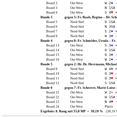
Board 2
Ost-West
W 2
♠
-
Board 3
Ost-West
N 1
SA
Board 4
Ost-West
S 4
♥
+
Runde 3
gegen 5:
Fr. Raab, Regina
–
Hr. Sch
Board 5
Nord-Süd
O 1
SA
Board 6
Nord-Süd
N 3
SA
Board 7
Nord-Süd
S 2
♠
Board 8
Nord-Süd
W 3
♠
-
Runde 4
gegen 8:
Fr. Schneider, Ursula
–
Fr.
Board 13
Ost-West
S 3
♠
Board 14
Ost-West
O 1
SA
Board 15
Ost-West
O 3
♠
-
Board 16
Ost-West
W 2
♠
-
Runde 5
gegen 2:
Hr. Dr. Herrmann, Michae
Board 9
Nord-Süd
W 4
♠
+
Board 10
Nord-Süd
O 3
♥
-
Board 11
Nord-Süd
O 3
♥
Board 12
Nord-Süd
S 1
SA
Runde 6
gegen 7:
Fr. Scheerer, Marie-Luise
Board 21
Ost-West
W 2
♦
Board 22
Ost-West
W 1
SA
Board 23
Ost-West
N 4
♥
-
Board 24
Ost-West
Pass
Ergebnis: 8. Rang mit 55,0 MP = 38,19 %
(38,19 