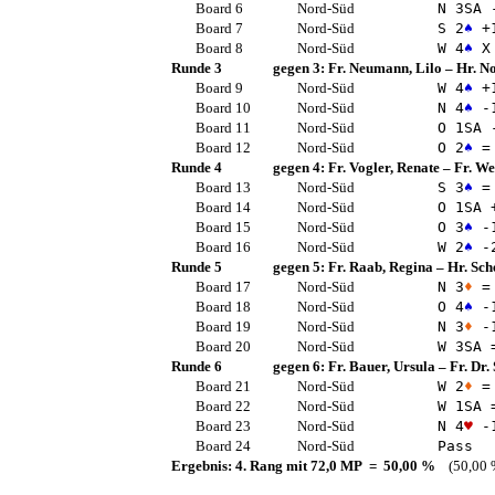
Board 6
Nord-Süd
N 3
SA
-
Board 7
Nord-Süd
S 2
♠
+
Board 8
Nord-Süd
W 4
♠
X 
Runde 3
gegen 3:
Fr. Neumann, Lilo
–
Hr. No
Board 9
Nord-Süd
W 4
♠
+
Board 10
Nord-Süd
N 4
♠
-
Board 11
Nord-Süd
O 1
SA
-
Board 12
Nord-Süd
O 2
♠
=
Runde 4
gegen 4:
Fr. Vogler, Renate
–
Fr. We
Board 13
Nord-Süd
S 3
♠
=
Board 14
Nord-Süd
O 1
SA
+
Board 15
Nord-Süd
O 3
♠
-
Board 16
Nord-Süd
W 2
♠
-
Runde 5
gegen 5:
Fr. Raab, Regina
–
Hr. Sch
Board 17
Nord-Süd
N 3
♦
=
Board 18
Nord-Süd
O 4
♠
-
Board 19
Nord-Süd
N 3
♦
-
Board 20
Nord-Süd
W 3
SA
Runde 6
gegen 6:
Fr. Bauer, Ursula
–
Fr. Dr.
Board 21
Nord-Süd
W 2
♦
=
Board 22
Nord-Süd
W 1
SA
Board 23
Nord-Süd
N 4
♥
-
Board 24
Nord-Süd
Pass
Ergebnis: 4. Rang mit 72,0 MP = 50,00 %
(50,00 