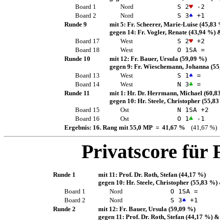
Board 1
Nord
S 2
♥
-2
Board 2
Nord
S 3
♠
+1
Runde 9
mit 5:
Fr. Scheerer, Marie-Luise
(45,83 
gegen 14:
Fr. Vogler, Renate
(43,94 %)
&
Board 17
West
S 2
♥
+2
Board 18
West
O 1
SA
=
Runde 10
mit 12:
Fr. Bauer, Ursula
(59,09 %)
gegen 9:
Fr. Wieschemann, Johanna
(55
Board 13
West
S 1
♠
=
Board 14
West
N 3
♣
=
Runde 11
mit 1:
Hr. Dr. Herrmann, Michael
(60,8
gegen 10:
Hr. Steele, Christopher
(55,83
Board 15
Ost
N 1
SA
+2
Board 16
Ost
O 1
♣
-1
Ergebnis: 16. Rang mit 55,0 MP = 41,67 %
(41,67 %) 
Privatscore für
Runde 1
mit 11:
Prof. Dr. Roth, Stefan
(44,17 %)
gegen 10:
Hr. Steele, Christopher
(55,83 %)
Board 1
Nord
O 1
SA
=
Board 2
Nord
S 3
♠
+1
Runde 2
mit 12:
Fr. Bauer, Ursula
(59,09 %)
gegen 11:
Prof. Dr. Roth, Stefan
(44,17 %)
&