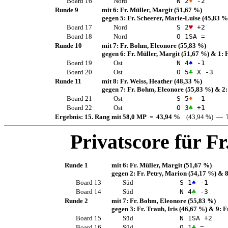
Board 16
Nord
N 2
♦
-2
Runde 9
mit 6:
Fr. Müller, Margit
(51,67 %)
gegen 5:
Fr. Scheerer, Marie-Luise
(45,83 %
Board 17
Nord
S 2
♥
+2
Board 18
Nord
O 1
SA
=
Runde 10
mit 7:
Fr. Bohm, Eleonore
(55,83 %)
gegen 6:
Fr. Müller, Margit
(51,67 %)
& 1:
Board 19
Ost
N 4
♠
-1
Board 20
Ost
O 5
♣
X -3
Runde 11
mit 8:
Fr. Weiss, Heather
(48,33 %)
gegen 7:
Fr. Bohm, Eleonore
(55,83 %)
& 2
Board 21
Ost
S 5
♦
-1
Board 22
Ost
O 3
♣
+1
Ergebnis: 15. Rang mit 58,0 MP = 43,94 %
(43,94 %) — T
Privatscore für
Fr
Runde 1
mit 6:
Fr. Müller, Margit
(51,67 %)
gegen 2:
Fr. Petry, Marion
(54,17 %)
& 8
Board 13
Süd
S 1
♠
-1
Board 14
Süd
N 4
♣
-3
Runde 2
mit 7:
Fr. Bohm, Eleonore
(55,83 %)
gegen 3:
Fr. Traub, Iris
(46,67 %)
& 9:
F
Board 15
Süd
N 1
SA
+2
Board 16
Süd
O 1
♣
=