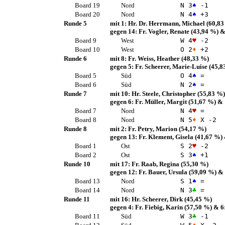
Board 19
Nord
N 3
♠
-1
Board 20
Nord
N 4
♠
+3
Runde 5
mit 1:
Hr. Dr. Herrmann, Michael
(60,83
gegen 14:
Fr. Vogler, Renate
(43,94 %)
&
Board 9
West
W 4
♥
-2
Board 10
West
O 2
♦
+2
Runde 6
mit 8:
Fr. Weiss, Heather
(48,33 %)
gegen 5:
Fr. Scheerer, Marie-Luise
(45,8
Board 5
Süd
O 4
♠
=
Board 6
Süd
N 2
♠
=
Runde 7
mit 10:
Hr. Steele, Christopher
(55,83 %)
gegen 6:
Fr. Müller, Margit
(51,67 %)
& 
Board 7
Nord
N 4
♥
=
Board 8
Nord
N 5
♦
X -2
Runde 8
mit 2:
Fr. Petry, Marion
(54,17 %)
gegen 13:
Fr. Klement, Gisela
(41,67 %)
Board 1
Ost
S 2
♥
-2
Board 2
Ost
S 3
♠
+1
Runde 10
mit 17:
Fr. Raab, Regina
(55,30 %)
gegen 12:
Fr. Bauer, Ursula
(59,09 %)
& 
Board 13
Nord
S 1
♠
=
Board 14
Nord
N 3
♣
=
Runde 11
mit 16:
Hr. Scheerer, Dirk
(45,45 %)
gegen 4:
Fr. Fiebig, Karin
(57,50 %)
& 6
Board 11
Süd
W 3
♣
-1