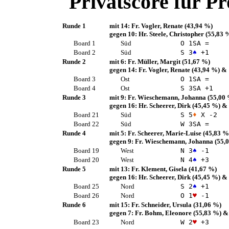
Privatscore für
Pr
Runde 1
mit 14:
Fr. Vogler, Renate
(43,94 %)
gegen 10:
Hr. Steele, Christopher
(55,83 
Board 1
Süd
O 1
SA
=
Board 2
Süd
S 3
♠
+1
Runde 2
mit 6:
Fr. Müller, Margit
(51,67 %)
gegen 14:
Fr. Vogler, Renate
(43,94 %)
& 
Board 3
Ost
O 1
SA
=
Board 4
Ost
S 3
SA
+1
Runde 3
mit 9:
Fr. Wieschemann, Johanna
(55,00 
gegen 16:
Hr. Scheerer, Dirk
(45,45 %)
& 
Board 21
Süd
S 5
♦
X -2
Board 22
Süd
W 3
SA
=
Runde 4
mit 5:
Fr. Scheerer, Marie-Luise
(45,83 %
gegen 9:
Fr. Wieschemann, Johanna
(55,
Board 19
West
N 3
♠
-1
Board 20
West
N 4
♠
+3
Runde 5
mit 13:
Fr. Klement, Gisela
(41,67 %)
gegen 16:
Hr. Scheerer, Dirk
(45,45 %)
& 
Board 25
Nord
S 2
♠
+1
Board 26
Nord
O 1
♥
-1
Runde 6
mit 15:
Fr. Schneider, Ursula
(31,06 %)
gegen 7:
Fr. Bohm, Eleonore
(55,83 %)
& 
Board 23
Nord
W 2
♥
+3