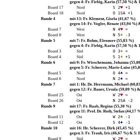
gegen 4:
Fr. Fiebig, Karin
(57,50 %)
& 
Board 17
Nord
S 2
♥
+1
Board 18
Nord
O 1
SA
+1
Runde 4
mit 13:
Fr. Klement, Gisela
(41,67 %)
gegen 14:
Fr. Vogler, Renate
(43,94 %)
&
Board 7
West
N 4
♥
=
Board 8
West
N 5
♦
-3
Runde 5
mit 7:
Fr. Bohm, Eleonore
(55,83 %)
gegen 4:
Fr. Fiebig, Karin
(57,50 %)
& 
Board 3
Süd
O 3
♦
=
Board 4
Süd
S 1
♦
+1
Runde 6
mit 9:
Fr. Wieschemann, Johanna
(55,0
gegen 5:
Fr. Scheerer, Marie-Luise
(45,
Board 5
Nord
O 4
♠
=
Board 6
Nord
N 2
♠
=
Runde 7
mit 1:
Hr. Dr. Herrmann, Michael
(60,8
gegen 12:
Fr. Bauer, Ursula
(59,09 %)
&
Board 25
Ost
W 2
♥
=
Board 26
Ost
N 2
SA
-2
Runde 9
mit 17:
Fr. Raab, Regina
(55,30 %)
gegen 11:
Prof. Dr. Roth, Stefan
(44,17 
Board 11
Ost
W 2
♣
-1
Board 12
Ost
S 4
♠
-1
Runde 10
mit 16:
Hr. Scheerer, Dirk
(45,45 %)
gegen 3:
Fr. Traub, Iris
(46,67 %)
& 5:
F
Board 9
Süd
W 2
♥
=