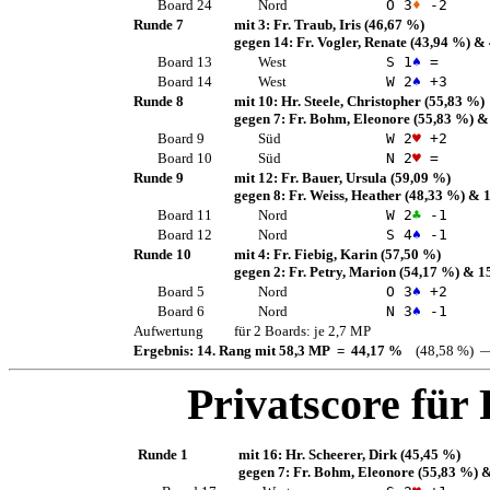
Board 24
Nord
O 3
♦
-2
Runde 7
mit 3:
Fr. Traub, Iris
(46,67 %)
gegen 14:
Fr. Vogler, Renate
(43,94 %)
& 
Board 13
West
S 1
♠
=
Board 14
West
W 2
♠
+3
Runde 8
mit 10:
Hr. Steele, Christopher
(55,83 %)
gegen 7:
Fr. Bohm, Eleonore
(55,83 %)
& 
Board 9
Süd
W 2
♥
+2
Board 10
Süd
N 2
♥
=
Runde 9
mit 12:
Fr. Bauer, Ursula
(59,09 %)
gegen 8:
Fr. Weiss, Heather
(48,33 %)
& 1
Board 11
Nord
W 2
♣
-1
Board 12
Nord
S 4
♠
-1
Runde 10
mit 4:
Fr. Fiebig, Karin
(57,50 %)
gegen 2:
Fr. Petry, Marion
(54,17 %)
& 1
Board 5
Nord
O 3
♠
+2
Board 6
Nord
N 3
♠
-1
Aufwertung
für 2 Boards: je 2,7 MP
Ergebnis: 14. Rang mit 58,3 MP = 44,17 %
(48,58 %) —
Privatscore für
Runde 1
mit 16:
Hr. Scheerer, Dirk
(45,45 %)
gegen 7:
Fr. Bohm, Eleonore
(55,83 %)
&