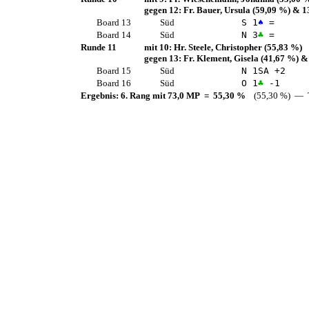
gegen 12:
Fr. Bauer, Ursula
(59,09 %)
& 1
Board 13
Süd
S 1
♠
=
Board 14
Süd
N 3
♣
=
Runde 11
mit 10:
Hr. Steele, Christopher
(55,83 %)
gegen 13:
Fr. Klement, Gisela
(41,67 %)
&
Board 15
Süd
N 1
SA
+2
Board 16
Süd
O 1
♣
-1
Ergebnis: 6. Rang mit 73,0 MP = 55,30 %
(55,30 %) — T