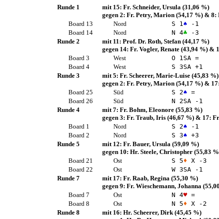
Runde 1
mit 15:
Fr. Schneider, Ursula
(31,06 %)
gegen 2:
Fr. Petry, Marion
(54,17 %)
& 8:
Board 13
Nord
S 1
♠
-1
Board 14
Nord
N 4
♣
-3
Runde 2
mit 11:
Prof. Dr. Roth, Stefan
(44,17 %)
gegen 14:
Fr. Vogler, Renate
(43,94 %)
& 1
Board 3
West
O 1
SA
=
Board 4
West
S 3
SA
+1
Runde 3
mit 5:
Fr. Scheerer, Marie-Luise
(45,83 %)
gegen 2:
Fr. Petry, Marion
(54,17 %)
& 17
Board 25
Süd
S 2
♠
=
Board 26
Süd
N 2
SA
-1
Runde 4
mit 7:
Fr. Bohm, Eleonore
(55,83 %)
gegen 3:
Fr. Traub, Iris
(46,67 %)
& 17:
Fr
Board 1
Nord
S 2
♠
-1
Board 2
Nord
S 3
♠
+3
Runde 5
mit 12:
Fr. Bauer, Ursula
(59,09 %)
gegen 10:
Hr. Steele, Christopher
(55,83 %
Board 21
Ost
S 5
♦
X -3
Board 22
Ost
W 3
SA
-1
Runde 7
mit 17:
Fr. Raab, Regina
(55,30 %)
gegen 9:
Fr. Wieschemann, Johanna
(55,0
Board 7
Ost
N 4
♥
=
Board 8
Ost
N 5
♦
X -2
Runde 8
mit 16:
Hr. Scheerer, Dirk
(45,45 %)