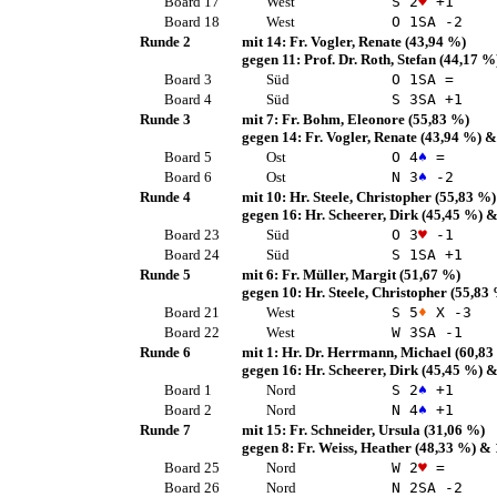
Board 17
West
S 2
♥
+1
Board 18
West
O 1
SA
-2
Runde 2
mit 14:
Fr. Vogler, Renate
(43,94 %)
gegen 11:
Prof. Dr. Roth, Stefan
(44,17 %
Board 3
Süd
O 1
SA
=
Board 4
Süd
S 3
SA
+1
Runde 3
mit 7:
Fr. Bohm, Eleonore
(55,83 %)
gegen 14:
Fr. Vogler, Renate
(43,94 %)
&
Board 5
Ost
O 4
♠
=
Board 6
Ost
N 3
♠
-2
Runde 4
mit 10:
Hr. Steele, Christopher
(55,83 %)
gegen 16:
Hr. Scheerer, Dirk
(45,45 %)
&
Board 23
Süd
O 3
♥
-1
Board 24
Süd
S 1
SA
+1
Runde 5
mit 6:
Fr. Müller, Margit
(51,67 %)
gegen 10:
Hr. Steele, Christopher
(55,83 
Board 21
West
S 5
♦
X -3
Board 22
West
W 3
SA
-1
Runde 6
mit 1:
Hr. Dr. Herrmann, Michael
(60,83
gegen 16:
Hr. Scheerer, Dirk
(45,45 %)
&
Board 1
Nord
S 2
♠
+1
Board 2
Nord
N 4
♠
+1
Runde 7
mit 15:
Fr. Schneider, Ursula
(31,06 %)
gegen 8:
Fr. Weiss, Heather
(48,33 %)
& 
Board 25
Nord
W 2
♥
=
Board 26
Nord
N 2
SA
-2