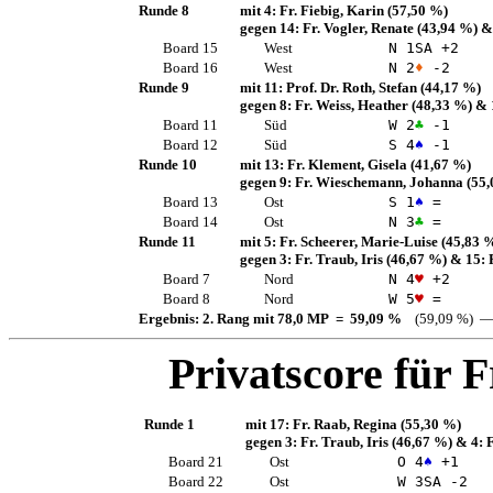
Runde 8
mit 4:
Fr. Fiebig, Karin
(57,50 %)
gegen 14:
Fr. Vogler, Renate
(43,94 %)
&
Board 15
West
N 1
SA
+2
Board 16
West
N 2
♦
-2
Runde 9
mit 11:
Prof. Dr. Roth, Stefan
(44,17 %)
gegen 8:
Fr. Weiss, Heather
(48,33 %)
& 
Board 11
Süd
W 2
♣
-1
Board 12
Süd
S 4
♠
-1
Runde 10
mit 13:
Fr. Klement, Gisela
(41,67 %)
gegen 9:
Fr. Wieschemann, Johanna
(55,
Board 13
Ost
S 1
♠
=
Board 14
Ost
N 3
♣
=
Runde 11
mit 5:
Fr. Scheerer, Marie-Luise
(45,83 
gegen 3:
Fr. Traub, Iris
(46,67 %)
& 15:
Board 7
Nord
N 4
♥
+2
Board 8
Nord
W 5
♥
=
Ergebnis: 2. Rang mit 78,0 MP = 59,09 %
(59,09 %) —
Privatscore für
F
Runde 1
mit 17:
Fr. Raab, Regina
(55,30 %)
gegen 3:
Fr. Traub, Iris
(46,67 %)
& 4:
F
Board 21
Ost
O 4
♠
+1
Board 22
Ost
W 3
SA
-2