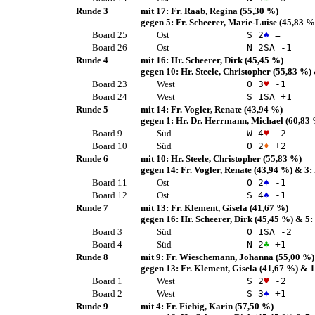
Runde 3
mit 17:
Fr. Raab, Regina
(55,30 %)
gegen 5:
Fr. Scheerer, Marie-Luise
(45,83 %
Board 25
Ost
S 2
♠
=
Board 26
Ost
N 2
SA
-1
Runde 4
mit 16:
Hr. Scheerer, Dirk
(45,45 %)
gegen 10:
Hr. Steele, Christopher
(55,83 %)
Board 23
West
O 3
♥
-1
Board 24
West
S 1
SA
+1
Runde 5
mit 14:
Fr. Vogler, Renate
(43,94 %)
gegen 1:
Hr. Dr. Herrmann, Michael
(60,83
Board 9
Süd
W 4
♥
-2
Board 10
Süd
O 2
♦
+2
Runde 6
mit 10:
Hr. Steele, Christopher
(55,83 %)
gegen 14:
Fr. Vogler, Renate
(43,94 %)
& 3:
Board 11
Ost
O 2
♠
-1
Board 12
Ost
S 4
♠
-1
Runde 7
mit 13:
Fr. Klement, Gisela
(41,67 %)
gegen 16:
Hr. Scheerer, Dirk
(45,45 %)
& 5:
Board 3
Süd
O 1
SA
-2
Board 4
Süd
N 2
♣
+1
Runde 8
mit 9:
Fr. Wieschemann, Johanna
(55,00 %)
gegen 13:
Fr. Klement, Gisela
(41,67 %)
& 1
Board 1
West
S 2
♥
-2
Board 2
West
S 3
♠
+1
Runde 9
mit 4:
Fr. Fiebig, Karin
(57,50 %)