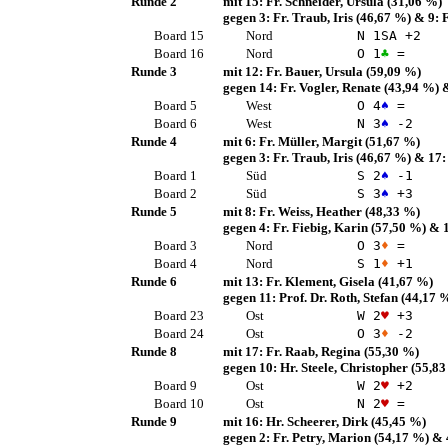
Runde 2
mit 15:
Fr. Schneider, Ursula
(31,06 %)
gegen 3:
Fr. Traub, Iris
(46,67 %)
& 9:
Board 15
Nord
N 1
SA
+2
Board 16
Nord
O 1
♣
=
Runde 3
mit 12:
Fr. Bauer, Ursula
(59,09 %)
gegen 14:
Fr. Vogler, Renate
(43,94 %)
&
Board 5
West
O 4
♠
=
Board 6
West
N 3
♠
-2
Runde 4
mit 6:
Fr. Müller, Margit
(51,67 %)
gegen 3:
Fr. Traub, Iris
(46,67 %)
& 17
Board 1
Süd
S 2
♠
-1
Board 2
Süd
S 3
♠
+3
Runde 5
mit 8:
Fr. Weiss, Heather
(48,33 %)
gegen 4:
Fr. Fiebig, Karin
(57,50 %)
& 
Board 3
Nord
O 3
♦
=
Board 4
Nord
S 1
♦
+1
Runde 6
mit 13:
Fr. Klement, Gisela
(41,67 %)
gegen 11:
Prof. Dr. Roth, Stefan
(44,17 
Board 23
Ost
W 2
♥
+3
Board 24
Ost
O 3
♦
-2
Runde 8
mit 17:
Fr. Raab, Regina
(55,30 %)
gegen 10:
Hr. Steele, Christopher
(55,83
Board 9
Ost
W 2
♥
+2
Board 10
Ost
N 2
♥
=
Runde 9
mit 16:
Hr. Scheerer, Dirk
(45,45 %)
gegen 2:
Fr. Petry, Marion
(54,17 %)
& 