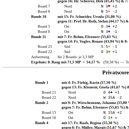
gegen 16:
Hr. Scheerer, Dirk
(45,45 %)
& 7:
Board 7
Nord
N 3
♥
+2
Board 8
Nord
N 5
♦
-2
Runde 10
mit 15:
Fr. Schneider, Ursula
(31,06 %)
gegen 11:
Prof. Dr. Roth, Stefan
(44,17 %)
&
Board 5
Ost
O 3
♠
+2
Board 6
Ost
N 3
♠
-1
Runde 11
mit 7:
Fr. Bohm, Eleonore
(55,83 %)
gegen 14:
Fr. Vogler, Renate
(43,94 %)
& 8:
Board 21
Süd
S 5
♦
-1
Board 22
Süd
O 3
♣
+1
Aufwertung
für 2 Boards: je 3,3 MP
Ergebnis: 8. Rang mit 71,5 MP = 54,17 %
(59,58 %) — To
Privatscore
Runde 1
mit 4:
Fr. Fiebig, Karin
(57,50 %)
gegen 13:
Fr. Klement, Gisela
(41,67 %)
&
Board 21
Nord
O 4
♠
+1
Board 22
Nord
W 3
SA
-2
Runde 2
mit 9:
Fr. Wieschemann, Johanna
(55,00
gegen 7:
Fr. Bohm, Eleonore
(55,83 %)
&
Board 15
Ost
N 1
SA
+2
Board 16
Ost
O 1
♣
=
Runde 4
mit 17:
Fr. Raab, Regina
(55,30 %)
gegen 6:
Fr. Müller, Margit
(51,67 %)
& 