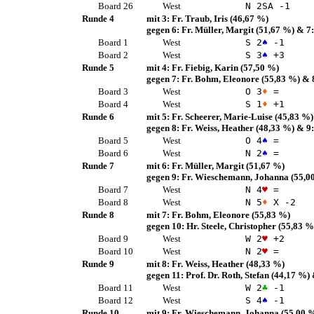
Board 26
West
N 2
SA
-1
Runde 4
mit 3:
Fr. Traub, Iris
(46,67 %)
gegen 6:
Fr. Müller, Margit
(51,67 %)
& 7
Board 1
West
S 2
♠
-1
Board 2
West
S 3
♠
+3
Runde 5
mit 4:
Fr. Fiebig, Karin
(57,50 %)
gegen 7:
Fr. Bohm, Eleonore
(55,83 %)
& 
Board 3
West
O 3
♦
=
Board 4
West
S 1
♦
+1
Runde 6
mit 5:
Fr. Scheerer, Marie-Luise
(45,83 %)
gegen 8:
Fr. Weiss, Heather
(48,33 %)
& 9
Board 5
West
O 4
♠
=
Board 6
West
N 2
♠
=
Runde 7
mit 6:
Fr. Müller, Margit
(51,67 %)
gegen 9:
Fr. Wieschemann, Johanna
(55,0
Board 7
West
N 4
♥
=
Board 8
West
N 5
♦
X -2
Runde 8
mit 7:
Fr. Bohm, Eleonore
(55,83 %)
gegen 10:
Hr. Steele, Christopher
(55,83 %
Board 9
West
W 2
♥
+2
Board 10
West
N 2
♥
=
Runde 9
mit 8:
Fr. Weiss, Heather
(48,33 %)
gegen 11:
Prof. Dr. Roth, Stefan
(44,17 %)
Board 11
West
W 2
♣
-1
Board 12
West
S 4
♠
-1
Runde 10
mit 9:
Fr. Wieschemann, Johanna
(55,00 