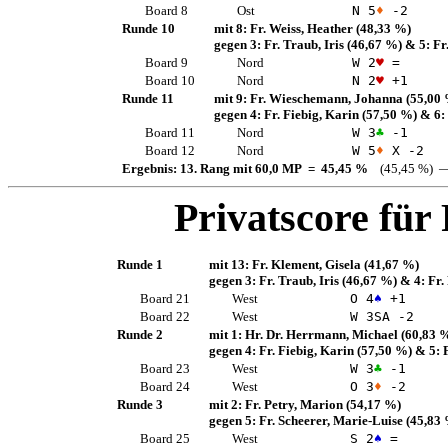
Board 8
Ost
N 5
♦
-2
Runde 10
mit 8:
Fr. Weiss, Heather
(48,33 %)
gegen 3:
Fr. Traub, Iris
(46,67 %)
& 5:
Fr
Board 9
Nord
W 2
♥
=
Board 10
Nord
N 2
♥
+1
Runde 11
mit 9:
Fr. Wieschemann, Johanna
(55,00
gegen 4:
Fr. Fiebig, Karin
(57,50 %)
& 6:
Board 11
Nord
W 3
♣
-1
Board 12
Nord
W 5
♦
X -2
Ergebnis: 13. Rang mit 60,0 MP = 45,45 %
(45,45 %) —
Privatscore für
Runde 1
mit 13:
Fr. Klement, Gisela
(41,67 %)
gegen 3:
Fr. Traub, Iris
(46,67 %)
& 4:
Fr.
Board 21
West
O 4
♠
+1
Board 22
West
W 3
SA
-2
Runde 2
mit 1:
Hr. Dr. Herrmann, Michael
(60,83 
gegen 4:
Fr. Fiebig, Karin
(57,50 %)
& 5:
Board 23
West
W 3
♣
-1
Board 24
West
O 3
♦
-2
Runde 3
mit 2:
Fr. Petry, Marion
(54,17 %)
gegen 5:
Fr. Scheerer, Marie-Luise
(45,83
Board 25
West
S 2
♠
=