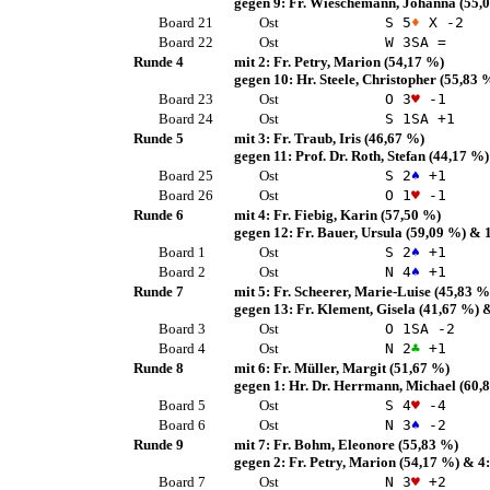
gegen 9:
Fr. Wieschemann, Johanna
(55,
Board 21
Ost
S 5
♦
X -2
Board 22
Ost
W 3
SA
=
Runde 4
mit 2:
Fr. Petry, Marion
(54,17 %)
gegen 10:
Hr. Steele, Christopher
(55,83 
Board 23
Ost
O 3
♥
-1
Board 24
Ost
S 1
SA
+1
Runde 5
mit 3:
Fr. Traub, Iris
(46,67 %)
gegen 11:
Prof. Dr. Roth, Stefan
(44,17 %)
Board 25
Ost
S 2
♠
+1
Board 26
Ost
O 1
♥
-1
Runde 6
mit 4:
Fr. Fiebig, Karin
(57,50 %)
gegen 12:
Fr. Bauer, Ursula
(59,09 %)
& 
Board 1
Ost
S 2
♠
+1
Board 2
Ost
N 4
♠
+1
Runde 7
mit 5:
Fr. Scheerer, Marie-Luise
(45,83 %
gegen 13:
Fr. Klement, Gisela
(41,67 %)
&
Board 3
Ost
O 1
SA
-2
Board 4
Ost
N 2
♣
+1
Runde 8
mit 6:
Fr. Müller, Margit
(51,67 %)
gegen 1:
Hr. Dr. Herrmann, Michael
(60,
Board 5
Ost
S 4
♥
-4
Board 6
Ost
N 3
♠
-2
Runde 9
mit 7:
Fr. Bohm, Eleonore
(55,83 %)
gegen 2:
Fr. Petry, Marion
(54,17 %)
& 4
Board 7
Ost
N 3
♥
+2