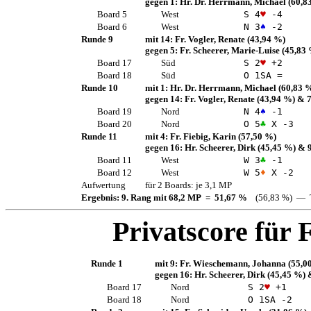
gegen 1:
Hr. Dr. Herrmann, Michael
(60,8
Board 5
West
S 4
♥
-4
Board 6
West
N 3
♠
-2
Runde 9
mit 14:
Fr. Vogler, Renate
(43,94 %)
gegen 5:
Fr. Scheerer, Marie-Luise
(45,83
Board 17
Süd
S 2
♥
+2
Board 18
Süd
O 1
SA
=
Runde 10
mit 1:
Hr. Dr. Herrmann, Michael
(60,83 
gegen 14:
Fr. Vogler, Renate
(43,94 %)
& 
Board 19
Nord
N 4
♠
-1
Board 20
Nord
O 5
♣
X -3
Runde 11
mit 4:
Fr. Fiebig, Karin
(57,50 %)
gegen 16:
Hr. Scheerer, Dirk
(45,45 %)
& 
Board 11
West
W 3
♣
-1
Board 12
West
W 5
♦
X -2
Aufwertung
für 2 Boards: je 3,1 MP
Ergebnis: 9. Rang mit 68,2 MP = 51,67 %
(56,83 %) — T
Privatscore für
F
Runde 1
mit 9:
Fr. Wieschemann, Johanna
(55,0
gegen 16:
Hr. Scheerer, Dirk
(45,45 %)
&
Board 17
Nord
S 2
♥
+1
Board 18
Nord
O 1
SA
-2