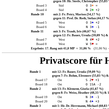
gegen 10:
Hr. Steele, Christopher
(55,83
Board 3
Süd
O 3
♦
=
Board 4
Süd
N 2
♣
+2
Runde 10
mit 2:
Fr. Petry, Marion
(54,17 %)
gegen 11:
Prof. Dr. Roth, Stefan
(44,17 %
Board 5
West
O 3
♠
+2
Board 6
West
N 3
♠
-1
Runde 11
mit 3:
Fr. Traub, Iris
(46,67 %)
gegen 12:
Fr. Bauer, Ursula
(59,09 %)
& 
Board 7
West
N 4
♥
+2
Board 8
West
W 5
♥
=
Ergebnis: 17. Rang mit 41,0 MP = 31,06 %
(31,06 %) 
Privatscore für
H
Runde 1
mit 12:
Fr. Bauer, Ursula
(59,09 %)
gegen 7:
Fr. Bohm, Eleonore
(55,83 %)
&
Board 17
Ost
S 2
♥
+1
Board 18
Ost
O 1
SA
-2
Runde 2
mit 13:
Fr. Klement, Gisela
(41,67 %)
gegen 8:
Fr. Weiss, Heather
(48,33 %)
& 1
Board 19
Ost
N 3
♠
-1
Board 20
Ost
N 4
♠
+3
Runde 3
mit 1:
Hr. Dr. Herrmann, Michael
(60,83