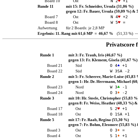
Board 10
Ost
N 2
♥
+1
Runde 11
mit 15:
Fr. Schneider, Ursula
(31,06 %)
gegen 12:
Fr. Bauer, Ursula
(59,09 %)
& 
Board 7
Ost
N 4
♥
+2
Board 8
Ost
W 5
♥
=
Aufwertung
für 2 Boards: je 2,8 MP
Ergebnis: 11. Rang mit 61,6 MP = 46,67 %
(51,33 %) —
Privatscore 
Runde 1
mit 3:
Fr. Traub, Iris
(46,67 %)
gegen 13:
Fr. Klement, Gisela
(41,67 %)
Board 21
Süd
O 4
♠
+1
Board 22
Süd
W 3
SA
-2
Runde 2
mit 5:
Fr. Scheerer, Marie-Luise
(45,83 
gegen 1:
Hr. Dr. Herrmann, Michael
(60
Board 23
Nord
W 3
♣
-1
Board 24
Nord
O 3
♦
-2
Runde 3
mit 10:
Hr. Steele, Christopher
(55,83 %
gegen 8:
Fr. Weiss, Heather
(48,33 %)
&
Board 17
Ost
S 2
♥
+1
Board 18
Ost
O 1
SA
+1
Runde 5
mit 17:
Fr. Raab, Regina
(55,30 %)
gegen 7:
Fr. Bohm, Eleonore
(55,83 %)
Board 3
Ost
O 3
♦
=
Board 4
Ost
S 1
♦
+1