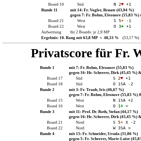
Board 10
Süd
N 2
♥
+1
Runde 11
mit 14:
Fr. Vogler, Renate
(43,94 %)
gegen 7:
Fr. Bohm, Eleonore
(55,83 %)
Board 21
West
S 5
♦
-1
Board 22
West
O 3
♣
+1
Aufwertung
für 2 Boards: je 2,9 MP
Ergebnis: 10. Rang mit 63,8 MP = 48,33 %
(53,17 %) 
Privatscore für
Fr. 
Runde 1
mit 7:
Fr. Bohm, Eleonore
(55,83 %)
gegen 16:
Hr. Scheerer, Dirk
(45,45 %)
&
Board 17
Süd
S 2
♥
+1
Board 18
Süd
O 1
SA
-2
Runde 2
mit 3:
Fr. Traub, Iris
(46,67 %)
gegen 7:
Fr. Bohm, Eleonore
(55,83 %)
&
Board 15
West
N 1
SA
+2
Board 16
West
O 1
♣
=
Runde 3
mit 11:
Prof. Dr. Roth, Stefan
(44,17 %)
gegen 16:
Hr. Scheerer, Dirk
(45,45 %)
&
Board 21
Nord
S 5
♦
X -2
Board 22
Nord
W 3
SA
=
Runde 4
mit 15:
Fr. Schneider, Ursula
(31,06 %)
gegen 5:
Fr. Scheerer, Marie-Luise
(45,8