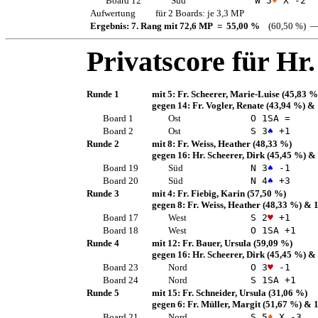
Board 12
Süd
W 5
♦
X -2
Aufwertung
für 2 Boards: je 3,3 MP
Ergebnis: 7. Rang mit 72,6 MP = 55,00 %
(60,50 %) —
Privatscore für
Hr.
Runde 1
mit 5:
Fr. Scheerer, Marie-Luise
(45,83 %
gegen 14:
Fr. Vogler, Renate
(43,94 %)
& 
Board 1
Ost
O 1
SA
=
Board 2
Ost
S 3
♠
+1
Runde 2
mit 8:
Fr. Weiss, Heather
(48,33 %)
gegen 16:
Hr. Scheerer, Dirk
(45,45 %)
& 
Board 19
Süd
N 3
♠
-1
Board 20
Süd
N 4
♠
+3
Runde 3
mit 4:
Fr. Fiebig, Karin
(57,50 %)
gegen 8:
Fr. Weiss, Heather
(48,33 %)
& 1
Board 17
West
S 2
♥
+1
Board 18
West
O 1
SA
+1
Runde 4
mit 12:
Fr. Bauer, Ursula
(59,09 %)
gegen 16:
Hr. Scheerer, Dirk
(45,45 %)
& 
Board 23
Nord
O 3
♥
-1
Board 24
Nord
S 1
SA
+1
Runde 5
mit 15:
Fr. Schneider, Ursula
(31,06 %)
gegen 6:
Fr. Müller, Margit
(51,67 %)
& 1
Board 21
Nord
S 5
♦
X -3