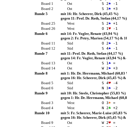
Board 1
Ost
S 2
♠
-1
Board 2
Ost
S 3
♠
+3
Runde 5
mit 16:
Hr. Scheerer, Dirk
(45,45 %)
gegen 11:
Prof. Dr. Roth, Stefan
(44,17 %)
Board 25
West
S 2
♠
+1
Board 26
West
O 1
♥
-1
Runde 6
mit 14:
Fr. Vogler, Renate
(43,94 %)
gegen 2:
Fr. Petry, Marion
(54,17 %)
& 1
Board 11
Süd
O 2
♠
-1
Board 12
Süd
S 4
♠
-1
Runde 7
mit 11:
Prof. Dr. Roth, Stefan
(44,17 %)
gegen 14:
Fr. Vogler, Renate
(43,94 %)
& 
Board 13
Ost
S 1
♠
=
Board 14
Ost
W 2
♠
+3
Runde 8
mit 1:
Hr. Dr. Herrmann, Michael
(60,83
gegen 16:
Hr. Scheerer, Dirk
(45,45 %)
& 
Board 5
Süd
S 4
♥
-4
Board 6
Süd
N 3
♠
-2
Runde 9
mit 10:
Hr. Steele, Christopher
(55,83 %)
gegen 1:
Hr. Dr. Herrmann, Michael
(60,
Board 3
West
O 3
♦
=
Board 4
West
N 2
♣
+2
Runde 10
mit 5:
Fr. Scheerer, Marie-Luise
(45,83 %
gegen 16:
Hr. Scheerer, Dirk
(45,45 %)
& 
Board 9
Ost
W 2
♥
=