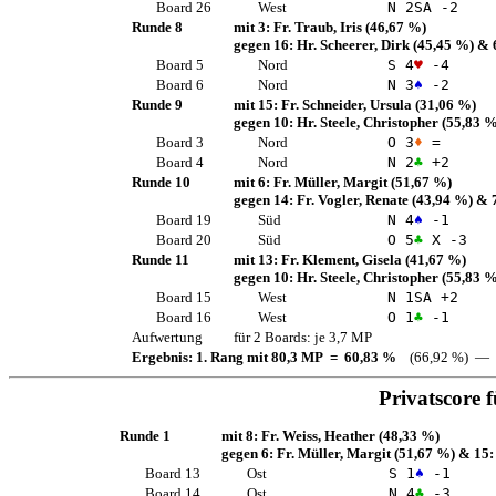
Board 26
West
N 2
SA
-2
Runde 8
mit 3:
Fr. Traub, Iris
(46,67 %)
gegen 16:
Hr. Scheerer, Dirk
(45,45 %)
& 
Board 5
Nord
S 4
♥
-4
Board 6
Nord
N 3
♠
-2
Runde 9
mit 15:
Fr. Schneider, Ursula
(31,06 %)
gegen 10:
Hr. Steele, Christopher
(55,83 %
Board 3
Nord
O 3
♦
=
Board 4
Nord
N 2
♣
+2
Runde 10
mit 6:
Fr. Müller, Margit
(51,67 %)
gegen 14:
Fr. Vogler, Renate
(43,94 %)
& 
Board 19
Süd
N 4
♠
-1
Board 20
Süd
O 5
♣
X -3
Runde 11
mit 13:
Fr. Klement, Gisela
(41,67 %)
gegen 10:
Hr. Steele, Christopher
(55,83 %
Board 15
West
N 1
SA
+2
Board 16
West
O 1
♣
-1
Aufwertung
für 2 Boards: je 3,7 MP
Ergebnis: 1. Rang mit 80,3 MP = 60,83 %
(66,92 %) — 
Privatscore 
Runde 1
mit 8:
Fr. Weiss, Heather
(48,33 %)
gegen 6:
Fr. Müller, Margit
(51,67 %)
& 15
Board 13
Ost
S 1
♠
-1
Board 14
Ost
N 4
♣
-3