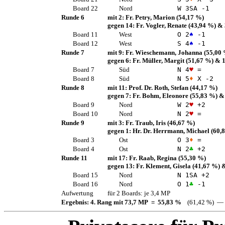
Board 22
Nord
W 3
SA
-1
Runde 6
mit 2:
Fr. Petry, Marion
(54,17 %)
gegen 14:
Fr. Vogler, Renate
(43,94 %)
& 
Board 11
West
O 2
♠
-1
Board 12
West
S 4
♠
-1
Runde 7
mit 9:
Fr. Wieschemann, Johanna
(55,00
gegen 6:
Fr. Müller, Margit
(51,67 %)
& 1
Board 7
Süd
N 4
♥
=
Board 8
Süd
N 5
♦
X -2
Runde 8
mit 11:
Prof. Dr. Roth, Stefan
(44,17 %)
gegen 7:
Fr. Bohm, Eleonore
(55,83 %)
&
Board 9
Nord
W 2
♥
+2
Board 10
Nord
N 2
♥
=
Runde 9
mit 3:
Fr. Traub, Iris
(46,67 %)
gegen 1:
Hr. Dr. Herrmann, Michael
(60,
Board 3
Ost
O 3
♦
=
Board 4
Ost
N 2
♣
+2
Runde 11
mit 17:
Fr. Raab, Regina
(55,30 %)
gegen 13:
Fr. Klement, Gisela
(41,67 %)
&
Board 15
Nord
N 1
SA
+2
Board 16
Nord
O 1
♣
-1
Aufwertung
für 2 Boards: je 3,4 MP
Ergebnis: 4. Rang mit 73,7 MP = 55,83 %
(61,42 %) — 