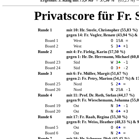
Ergebnis: 3. Rang mit 75,9 MP = 57,50 %
(63,25 %) —
Privatscore für
Fr. 
Runde 1
mit 10:
Hr. Steele, Christopher
(55,83 %)
gegen 14:
Fr. Vogler, Renate
(43,94 %)
& 
Board 1
West
O 1
SA
=
Board 2
West
S 3
♠
+1
Runde 2
mit 4:
Fr. Fiebig, Karin
(57,50 %)
gegen 1:
Hr. Dr. Herrmann, Michael
(60,
Board 23
Süd
W 3
♣
-1
Board 24
Süd
O 3
♦
-2
Runde 3
mit 6:
Fr. Müller, Margit
(51,67 %)
gegen 2:
Fr. Petry, Marion
(54,17 %)
& 1
Board 25
Nord
S 2
♠
=
Board 26
Nord
N 2
SA
-1
Runde 4
mit 11:
Prof. Dr. Roth, Stefan
(44,17 %)
gegen 9:
Fr. Wieschemann, Johanna
(55,
Board 19
Ost
N 3
♠
-1
Board 20
Ost
N 4
♠
+3
Runde 6
mit 17:
Fr. Raab, Regina
(55,30 %)
gegen 8:
Fr. Weiss, Heather
(48,33 %)
& 
Board 5
Ost
O 4
♠
=
Board 6
Ost
N 2
♠
=
Runde 7
mit 16:
Hr. Scheerer, Dirk
(45,45 %)