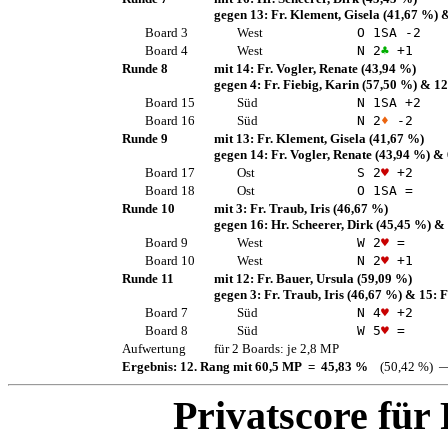
gegen 13:
Fr. Klement, Gisela
(41,67 %)
&
Board 3
West
O 1
SA
-2
Board 4
West
N 2
♣
+1
Runde 8
mit 14:
Fr. Vogler, Renate
(43,94 %)
gegen 4:
Fr. Fiebig, Karin
(57,50 %)
& 12
Board 15
Süd
N 1
SA
+2
Board 16
Süd
N 2
♦
-2
Runde 9
mit 13:
Fr. Klement, Gisela
(41,67 %)
gegen 14:
Fr. Vogler, Renate
(43,94 %)
& 
Board 17
Ost
S 2
♥
+2
Board 18
Ost
O 1
SA
=
Runde 10
mit 3:
Fr. Traub, Iris
(46,67 %)
gegen 16:
Hr. Scheerer, Dirk
(45,45 %)
& 
Board 9
West
W 2
♥
=
Board 10
West
N 2
♥
+1
Runde 11
mit 12:
Fr. Bauer, Ursula
(59,09 %)
gegen 3:
Fr. Traub, Iris
(46,67 %)
& 15:
F
Board 7
Süd
N 4
♥
+2
Board 8
Süd
W 5
♥
=
Aufwertung
für 2 Boards: je 2,8 MP
Ergebnis: 12. Rang mit 60,5 MP = 45,83 %
(50,42 %) —
Privatscore für