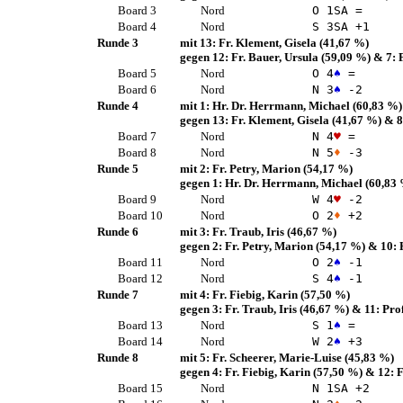
Board 3
Nord
O 1
SA
=
Board 4
Nord
S 3
SA
+1
Runde 3
mit 13:
Fr. Klement, Gisela
(41,67 %)
gegen 12:
Fr. Bauer, Ursula
(59,09 %)
& 7:
Board 5
Nord
O 4
♠
=
Board 6
Nord
N 3
♠
-2
Runde 4
mit 1:
Hr. Dr. Herrmann, Michael
(60,83 %)
gegen 13:
Fr. Klement, Gisela
(41,67 %)
& 8
Board 7
Nord
N 4
♥
=
Board 8
Nord
N 5
♦
-3
Runde 5
mit 2:
Fr. Petry, Marion
(54,17 %)
gegen 1:
Hr. Dr. Herrmann, Michael
(60,83
Board 9
Nord
W 4
♥
-2
Board 10
Nord
O 2
♦
+2
Runde 6
mit 3:
Fr. Traub, Iris
(46,67 %)
gegen 2:
Fr. Petry, Marion
(54,17 %)
& 10:
Board 11
Nord
O 2
♠
-1
Board 12
Nord
S 4
♠
-1
Runde 7
mit 4:
Fr. Fiebig, Karin
(57,50 %)
gegen 3:
Fr. Traub, Iris
(46,67 %)
& 11:
Prof
Board 13
Nord
S 1
♠
=
Board 14
Nord
W 2
♠
+3
Runde 8
mit 5:
Fr. Scheerer, Marie-Luise
(45,83 %)
gegen 4:
Fr. Fiebig, Karin
(57,50 %)
& 12:
F
Board 15
Nord
N 1
SA
+2