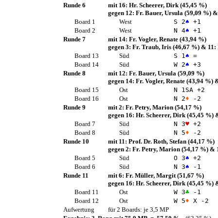
Runde 6
mit 16:
Hr. Scheerer, Dirk
(45,45 %)
gegen 12:
Fr. Bauer, Ursula
(59,09 %)
&
Board 1
West
S 2
♠
+1
Board 2
West
N 4
♠
+1
Runde 7
mit 14:
Fr. Vogler, Renate
(43,94 %)
gegen 3:
Fr. Traub, Iris
(46,67 %)
& 11:
Board 13
Süd
S 1
♠
=
Board 14
Süd
W 2
♠
+3
Runde 8
mit 12:
Fr. Bauer, Ursula
(59,09 %)
gegen 14:
Fr. Vogler, Renate
(43,94 %)
&
Board 15
Ost
N 1
SA
+2
Board 16
Ost
N 2
♦
-2
Runde 9
mit 2:
Fr. Petry, Marion
(54,17 %)
gegen 16:
Hr. Scheerer, Dirk
(45,45 %)
&
Board 7
Süd
N 3
♥
+2
Board 8
Süd
N 5
♦
-2
Runde 10
mit 11:
Prof. Dr. Roth, Stefan
(44,17 %)
gegen 2:
Fr. Petry, Marion
(54,17 %)
& 
Board 5
Süd
O 3
♠
+2
Board 6
Süd
N 3
♠
-1
Runde 11
mit 6:
Fr. Müller, Margit
(51,67 %)
gegen 16:
Hr. Scheerer, Dirk
(45,45 %)
&
Board 11
Ost
W 3
♣
-1
Board 12
Ost
W 5
♦
X -2
Aufwertung
für 2 Boards: je 3,5 MP