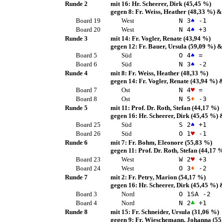
Runde 2
mit 16:
Hr. Scheerer, Dirk
(45,45 %)
gegen 8:
Fr. Weiss, Heather
(48,33 %)
&
Board 19
West
N 3
♠
-1
Board 20
West
N 4
♠
+3
Runde 3
mit 14:
Fr. Vogler, Renate
(43,94 %)
gegen 12:
Fr. Bauer, Ursula
(59,09 %)
&
Board 5
Süd
O 4
♠
=
Board 6
Süd
N 3
♠
-2
Runde 4
mit 8:
Fr. Weiss, Heather
(48,33 %)
gegen 14:
Fr. Vogler, Renate
(43,94 %)
&
Board 7
Ost
N 4
♥
=
Board 8
Ost
N 5
♦
-3
Runde 5
mit 11:
Prof. Dr. Roth, Stefan
(44,17 %)
gegen 16:
Hr. Scheerer, Dirk
(45,45 %)
&
Board 25
Süd
S 2
♠
+1
Board 26
Süd
O 1
♥
-1
Runde 6
mit 7:
Fr. Bohm, Eleonore
(55,83 %)
gegen 11:
Prof. Dr. Roth, Stefan
(44,17 
Board 23
West
W 2
♥
+3
Board 24
West
O 3
♦
-2
Runde 7
mit 2:
Fr. Petry, Marion
(54,17 %)
gegen 16:
Hr. Scheerer, Dirk
(45,45 %)
&
Board 3
Nord
O 1
SA
-2
Board 4
Nord
N 2
♣
+1
Runde 8
mit 15:
Fr. Schneider, Ursula
(31,06 %)
gegen 9:
Fr. Wieschemann, Johanna
(55