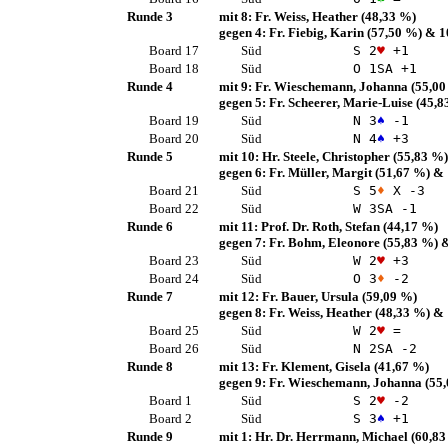
Runde 3
mit 8:
Fr. Weiss, Heather
(48,33 %)
gegen 4:
Fr. Fiebig, Karin
(57,50 %)
& 1
Board 17
Süd
S 2
♥
+1
Board 18
Süd
O 1
SA
+1
Runde 4
mit 9:
Fr. Wieschemann, Johanna
(55,00
gegen 5:
Fr. Scheerer, Marie-Luise
(45,8
Board 19
Süd
N 3
♠
-1
Board 20
Süd
N 4
♠
+3
Runde 5
mit 10:
Hr. Steele, Christopher
(55,83 %)
gegen 6:
Fr. Müller, Margit
(51,67 %)
& 
Board 21
Süd
S 5
♦
X -3
Board 22
Süd
W 3
SA
-1
Runde 6
mit 11:
Prof. Dr. Roth, Stefan
(44,17 %)
gegen 7:
Fr. Bohm, Eleonore
(55,83 %)
&
Board 23
Süd
W 2
♥
+3
Board 24
Süd
O 3
♦
-2
Runde 7
mit 12:
Fr. Bauer, Ursula
(59,09 %)
gegen 8:
Fr. Weiss, Heather
(48,33 %)
& 
Board 25
Süd
W 2
♥
=
Board 26
Süd
N 2
SA
-2
Runde 8
mit 13:
Fr. Klement, Gisela
(41,67 %)
gegen 9:
Fr. Wieschemann, Johanna
(55,
Board 1
Süd
S 2
♥
-2
Board 2
Süd
S 3
♠
+1
Runde 9
mit 1:
Hr. Dr. Herrmann, Michael
(60,83