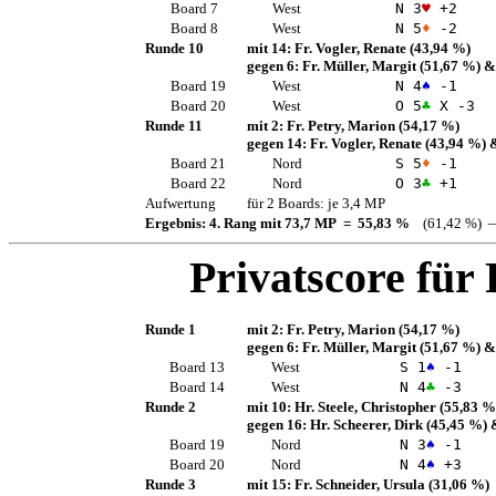
Board 7
West
N 3
♥
+2
Board 8
West
N 5
♦
-2
Runde 10
mit 14:
Fr. Vogler, Renate
(43,94 %)
gegen 6:
Fr. Müller, Margit
(51,67 %)
&
Board 19
West
N 4
♠
-1
Board 20
West
O 5
♣
X -3
Runde 11
mit 2:
Fr. Petry, Marion
(54,17 %)
gegen 14:
Fr. Vogler, Renate
(43,94 %)
&
Board 21
Nord
S 5
♦
-1
Board 22
Nord
O 3
♣
+1
Aufwertung
für 2 Boards: je 3,4 MP
Ergebnis: 4. Rang mit 73,7 MP = 55,83 %
(61,42 %) —
Privatscore für
Runde 1
mit 2:
Fr. Petry, Marion
(54,17 %)
gegen 6:
Fr. Müller, Margit
(51,67 %)
&
Board 13
West
S 1
♠
-1
Board 14
West
N 4
♣
-3
Runde 2
mit 10:
Hr. Steele, Christopher
(55,83 %
gegen 16:
Hr. Scheerer, Dirk
(45,45 %)
&
Board 19
Nord
N 3
♠
-1
Board 20
Nord
N 4
♠
+3
Runde 3
mit 15:
Fr. Schneider, Ursula
(31,06 %)