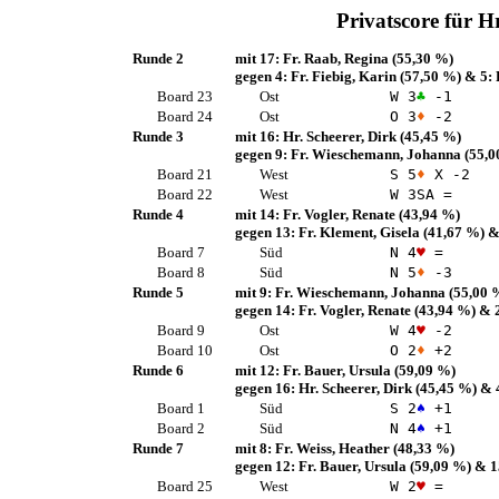
Privatscore für
Hr
Runde 2
mit 17:
Fr. Raab, Regina
(55,30 %)
gegen 4:
Fr. Fiebig, Karin
(57,50 %)
& 5:
Board 23
Ost
W 3
♣
-1
Board 24
Ost
O 3
♦
-2
Runde 3
mit 16:
Hr. Scheerer, Dirk
(45,45 %)
gegen 9:
Fr. Wieschemann, Johanna
(55,0
Board 21
West
S 5
♦
X -2
Board 22
West
W 3
SA
=
Runde 4
mit 14:
Fr. Vogler, Renate
(43,94 %)
gegen 13:
Fr. Klement, Gisela
(41,67 %)
&
Board 7
Süd
N 4
♥
=
Board 8
Süd
N 5
♦
-3
Runde 5
mit 9:
Fr. Wieschemann, Johanna
(55,00 
gegen 14:
Fr. Vogler, Renate
(43,94 %)
& 
Board 9
Ost
W 4
♥
-2
Board 10
Ost
O 2
♦
+2
Runde 6
mit 12:
Fr. Bauer, Ursula
(59,09 %)
gegen 16:
Hr. Scheerer, Dirk
(45,45 %)
& 
Board 1
Süd
S 2
♠
+1
Board 2
Süd
N 4
♠
+1
Runde 7
mit 8:
Fr. Weiss, Heather
(48,33 %)
gegen 12:
Fr. Bauer, Ursula
(59,09 %)
& 1
Board 25
West
W 2
♥
=