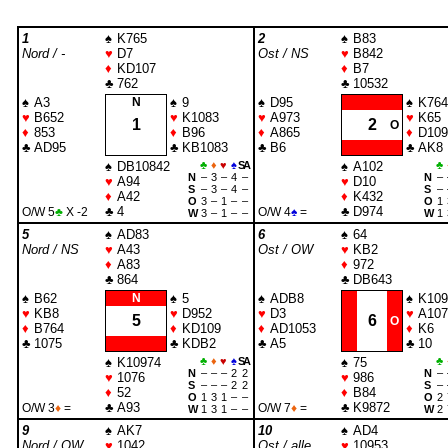
1
♠
K765
2
♠
B83
Nord / -
♥
D7
Ost / NS
♥
B842
♦
KD107
♦
B7
♣
762
♣
10532
♠
A3
N
♠
9
♠
D95
♠
K764
♥
B652
♥
K1083
♥
A973
♥
K65
1
2
O
♦
853
♦
B96
♦
A865
♦
D109
♣
AD95
♣
KB1083
♣
B6
♣
AK8
♠
DB10842
♣
♦
♥
♠
SA
♠
A102
♣
N
–
3
–
4
–
N
–
♥
A94
♥
D10
S
–
3
–
4
–
S
–
♦
A42
♦
K432
O
3
–
1
–
–
O
1
♣
4
♣
D974
O/W 5
♣
X -2
O/W 4
♠
=
W
3
–
1
–
–
W
1
5
♠
AD83
6
♠
64
Nord / NS
♥
A43
Ost / OW
♥
KB2
♦
A83
♦
972
♣
864
♣
DB643
♠
B62
N
♠
5
♠
ADB8
♠
K109
♥
KB8
♥
D952
♥
D3
♥
A107
5
6
O
♦
B764
♦
KD109
♦
AD1053
♦
K6
♣
1075
♣
KDB2
♣
A5
♣
10
♠
K10974
♣
♦
♥
♠
SA
♠
75
♣
N
–
–
–
2
2
N
–
♥
1076
♥
986
S
–
–
–
2
2
S
–
♦
52
♦
B84
O
1
3
1
–
–
O
2
♣
A93
♣
K9872
O/W 3
♦
=
O/W 7
♦
=
W
1
3
1
–
–
W
2
9
♠
AK7
10
♠
AD4
Nord / OW
♥
1042
Ost / alle
♥
10953