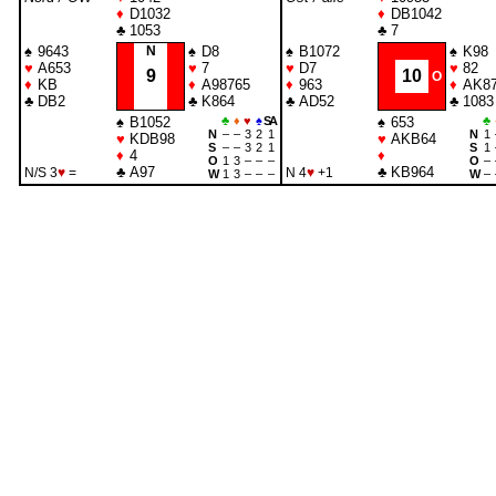
♦
D1032
♦
DB1042
♣
1053
♣
7
♠
9643
N
♠
D8
♠
B1072
♠
K98
♥
A653
♥
7
♥
D7
♥
82
9
10
O
♦
KB
♦
A98765
♦
963
♦
AK8
♣
DB2
♣
K864
♣
AD52
♣
1083
♠
B1052
♣
♦
♥
♠
SA
♠
653
♣
N
–
–
3
2
1
N
1
♥
KDB98
♥
AKB64
S
–
–
3
2
1
S
1
♦
4
♦
O
1
3
–
–
–
O
–
♣
A97
♣
KB964
N/S 3
♥
=
N 4
♥
+1
W
1
3
–
–
–
W
–