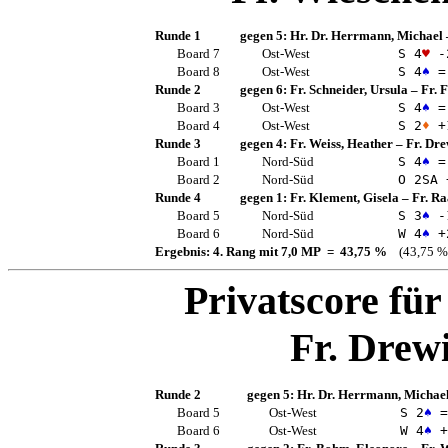
Runde 1
gegen 5:
Hr. Dr. Herrmann, Michael
Board 7
Ost-West
S 4
♥
-
Board 8
Ost-West
S 4
♠
=
Runde 2
gegen 6:
Fr. Schneider, Ursula
–
Fr. F
Board 3
Ost-West
S 4
♠
=
Board 4
Ost-West
S 2
♦
+
Runde 3
gegen 4:
Fr. Weiss, Heather
–
Fr. Dre
Board 1
Nord-Süd
S 4
♠
=
Board 2
Nord-Süd
O 2
SA
Runde 4
gegen 1:
Fr. Klement, Gisela
–
Fr. Ra
Board 5
Nord-Süd
S 3
♠
-
Board 6
Nord-Süd
W 4
♠
+
Ergebnis: 4. Rang mit 7,0 MP = 43,75 %
(43,75 %
Privatscore fü
Fr. Drewi
Runde 2
gegen 5:
Hr. Dr. Herrmann, Michae
Board 5
Ost-West
S 2
♠
=
Board 6
Ost-West
W 4
♠
+