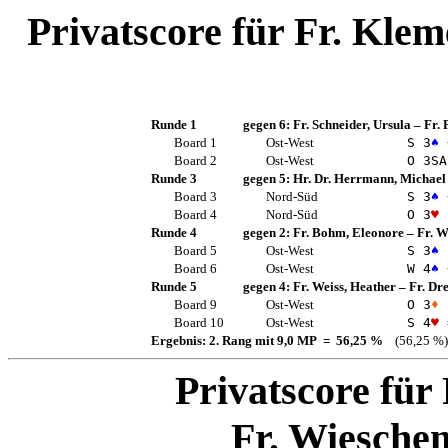
Privatscore für
Fr. Klem
Runde 1
gegen 6:
Fr. Schneider, Ursula
–
Fr. 
Board 1
Ost-West
S 3
♠
Board 2
Ost-West
O 3
SA
Runde 3
gegen 5:
Hr. Dr. Herrmann, Michael
Board 3
Nord-Süd
S 3
♠
Board 4
Nord-Süd
O 3
♥
Runde 4
gegen 2:
Fr. Bohm, Eleonore
–
Fr. 
Board 5
Ost-West
S 3
♠
Board 6
Ost-West
W 4
♠
Runde 5
gegen 4:
Fr. Weiss, Heather
–
Fr. Dre
Board 9
Ost-West
O 3
♦
Board 10
Ost-West
S 4
♥
Ergebnis: 2. Rang mit 9,0 MP = 56,25 %
(56,25 %)
Privatscore für
Fr. Wiesche