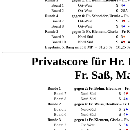
Runde 3
gegen 2:
Fr. Bohm, Eleonore
–
Fr. 
Board 1
Ost-West
S 4
♠
=
Board 2
Ost-West
O 2
SA
Runde 4
gegen 6:
Fr. Schneider, Ursula
–
Fr.
Board 7
Ost-West
S 3
♥
-
Board 8
Ost-West
S 4
♠
-
Runde 5
gegen 1:
Fr. Klement, Gisela
–
Fr. 
Board 9
Nord-Süd
O 3
♦
-
Board 10
Nord-Süd
S 4
♥
=
Ergebnis: 5. Rang mit 5,0 MP = 31,25 %
(31,25 %
Privatscore für
Hr.
Fr. Saß, M
Runde 1
gegen 2:
Fr. Bohm, Eleonore
–
Fr
Board 7
Nord-Süd
S 4
♥
Board 8
Nord-Süd
S 4
♠
Runde 2
gegen 4:
Fr. Weiss, Heather
–
Fr. 
Board 5
Nord-Süd
S 2
♠
Board 6
Nord-Süd
W 4
♠
Runde 3
gegen 1:
Fr. Klement, Gisela
–
Fr.
Board 3
Ost-West
S 3
♠