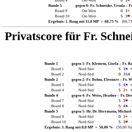
Board 4
Ost-West
O 3
♥
Runde 5
gegen 6:
Fr. Schneider, Ursula
–
Fr
Board 9
Ost-West
O 3
♦
Board 10
Ost-West
S 3
♥
Ergebnis: 1. Rang mit 11,0 MP = 68,75 %
(68,75
Privatscore für
Fr. Schne
Runde 1
gegen 1:
Fr. Klement, Gisela
–
Fr. R
Board 1
Nord-Süd
S 3
♠
+
Board 2
Nord-Süd
O 3
SA
Runde 2
gegen 2:
Fr. Bohm, Eleonore
–
Fr. 
Board 3
Nord-Süd
S 4
♠
Board 4
Nord-Süd
S 2
♦
+
Runde 4
gegen 4:
Fr. Weiss, Heather
–
Fr. Dre
Board 7
Nord-Süd
S 3
♥
-
Board 8
Nord-Süd
S 4
♠
-
Runde 5
gegen 5:
Hr. Dr. Herrmann, Michael
Board 9
Nord-Süd
O 3
♦
-
Board 10
Nord-Süd
S 3
♥
-
Ergebnis: 3. Rang mit 8,0 MP = 50,00 %
(50,00 %)