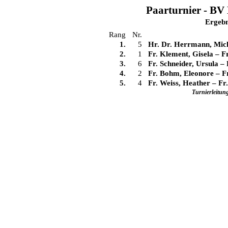
Paarturnier - BV 
Ergebn
Rang
Nr.
1.
5
Hr. Dr. Herrmann, Mic
2.
1
Fr. Klement, Gisela
–
F
3.
6
Fr. Schneider, Ursula
–
4.
2
Fr. Bohm, Eleonore
–
F
5.
4
Fr. Weiss, Heather
–
Fr
Turnierleitun