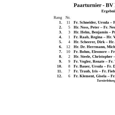
Paarturnier - BV 
Ergebni
Rang
Nr.
1.
11
Fr. Schneider, Ursula
–
F
2.
5
Hr. Noss, Peter
–
Fr. Ne
3.
3
Hr. Helm, Benjamin
–
P
4.
1
Fr. Raab, Regina
–
Hr. 
5.
4
Hr. Scheerer, Dirk
–
Hr.
6.
12
Hr. Dr. Herrmann, Mich
7.
10
Fr. Bohm, Eleonore
–
Fr
8.
2
Hr. Steele, Christopher
9.
9
Fr. Vogler, Renate
–
Fr.
10.
8
Fr. Bauer, Ursula
–
Fr. 
11.
7
Fr. Traub, Iris
–
Fr. Fie
12.
6
Fr. Klement, Gisela
–
Fr
Turnierleitun