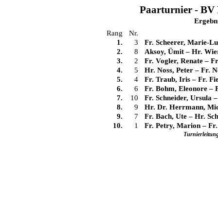
Paarturnier - BV 
Ergebn
Rang
Nr.
1.
3
Fr. Scheerer, Marie-Lu
2.
8
Aksoy, Ümit
–
Hr. Wie
3.
2
Fr. Vogler, Renate
–
Fr
4.
5
Hr. Noss, Peter
–
Fr. 
5.
4
Fr. Traub, Iris
–
Fr. Fi
6.
6
Fr. Bohm, Eleonore
–
7.
10
Fr. Schneider, Ursula
8.
9
Hr. Dr. Herrmann, Mi
9.
7
Fr. Bach, Ute
–
Hr. Sch
10.
1
Fr. Petry, Marion
–
Fr.
Turnierleitun