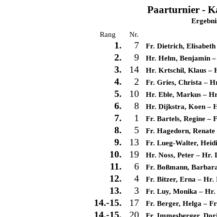
Paarturnier - K
Ergebni
Rang
Nr.
1.
7
Fr. Dietrich, Elisabeth
2.
9
Hr. Helm, Benjamin
3.
14
Hr. Krtschil, Klaus
–
4.
2
Fr. Gries, Christa
–
Hr
5.
10
Hr. Eble, Markus
–
Hr
6.
8
Hr. Dijkstra, Koen
–
H
7.
1
Fr. Bartels, Regine
–
F
8.
5
Fr. Hagedorn, Renate
9.
13
Fr. Lueg-Walter, Heid
10.
19
Hr. Noss, Peter
–
Hr. 
11.
6
Fr. Boßmann, Barbar
12.
4
Fr. Bitzer, Erna
–
Hr. 
13.
3
Fr. Luy, Monika
–
Hr.
14.-15.
17
Fr. Berger, Helga
–
Fr
14.-15.
20
Fr. Immesberger, Dor